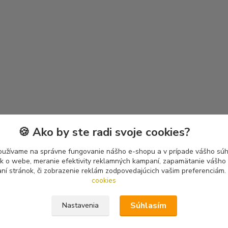
🍪 Ako by ste radi svoje cookies?
oužívame na správne fungovanie nášho e-shopu a v prípade vášho súhl
tík o webe, meranie efektivity reklamných kampaní, zapamätanie vášh
aní stránok, či zobrazenie reklám zodpovedajúcich vašim preferenciám.
cookies
Súhlasím
Nastavenia