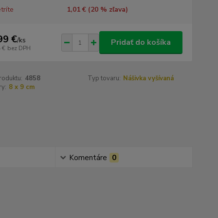
tríte
1,01 € (
20
% zľava)
99 €
/
ks
Pridať do košíka
 €
bez DPH
roduktu:
4858
Typ tovaru:
Nášivka vyšívaná
y:
8 x 9 cm
Komentáre
0