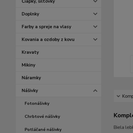
Čiapky, šiltovky
Doplnky
Farby a spreje na vlasy
Kovania a ozdoby z kovu
Kravaty
Mikiny
Náramky
Nášivky
Kompl
Fotonášivky
Komple
Chrbtové nášivky
Biela leb
Potláčané nášivky