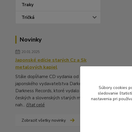
Traky
Tričká
Novinky
20.01.2025
Japonské edície starých Cz a Sk
metalových kapiel
Stále dopĺňame CD vydania od
japonského vydavateľstva Darker Than
Súbory cookies p
Darkness Records, ktoré vydalo množstvo
sledovanie štatis
českých a slovenských starých metalových
nastavenia pri použív
nah...
čítať celé
Zobraziť všetky novinky