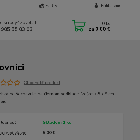
Prihlásenie
EUR
e si rady? Zavolajte.
0
ks
za
0,00 €
 905 55 03 03
ovnici
Ohodnotiť produkt
lebka na šachovnici na čiernom podklade. Veľkosť 8 x 9 cm.
opis
tupnosť
Skladom 1 ks
a pred zľavou
5,00 €