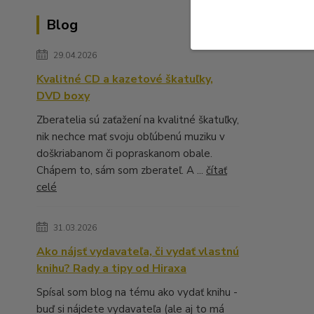
Blog
29.04.2026
Kvalitné CD a kazetové škatuľky,
DVD boxy
Zberatelia sú zaťažení na kvalitné škatuľky,
nik nechce mať svoju obľúbenú muziku v
doškriabanom či popraskanom obale.
Chápem to, sám som zberateľ. A ...
čítať
celé
31.03.2026
Ako nájsť vydavateľa, či vydať vlastnú
knihu? Rady a tipy od Hiraxa
Spísal som blog na tému ako vydať knihu -
buď si nájdete vydavateľa (ale aj to má