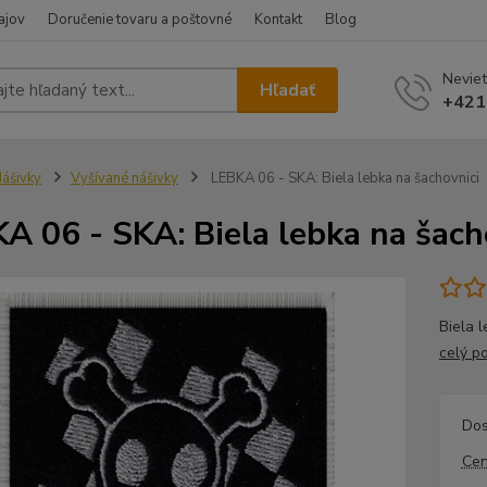
ajov
Doručenie tovaru a poštovné
Kontakt
Blog
Neviet
Hľadať
+421
ášivky
Vyšívané nášivky
LEBKA 06 - SKA: Biela lebka na šachovnici
A 06 - SKA: Biela lebka na šach
Biela 
celý p
Dos
Cen