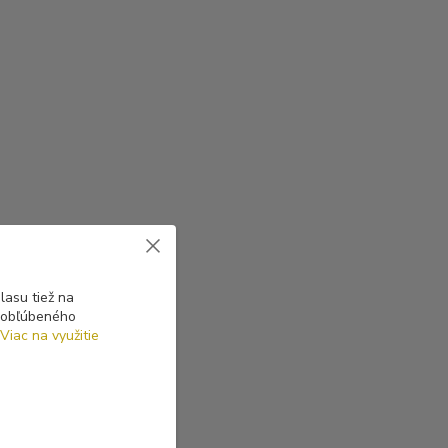
asu tiež na
o obľúbeného
Viac na využitie