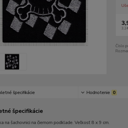
Uše
3,
3,24
Číslo p
Rozmer
etné špecifikácie
Hodnotenie
0
tné špecifikácie
ka na šachovnici na čiernom podklade. Veľkosť 8 x 9 cm.