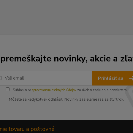
premeškajte novinky, akcie a zľa
Prihlásiť sa
Súhlasím so
spracovaním osobných údajov
za účelom zasielania newslettera.
Môžete sa kedykoľvek odhlásiť. Novinky zasielame raz za štvrťrok.
nie tovaru a poštovné