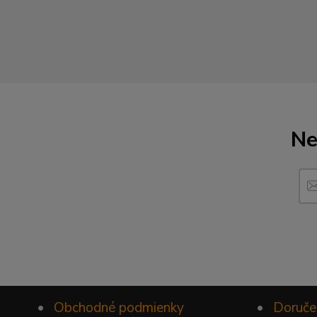
Ne
•
Obchodné podmienky
•
Doruče