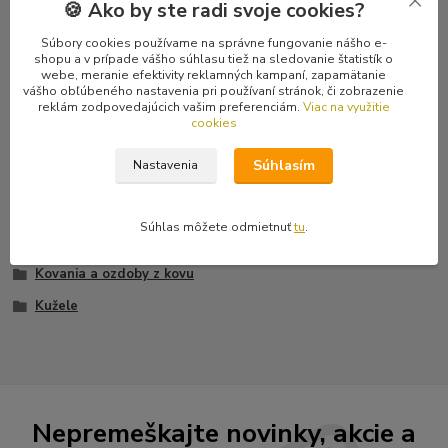
Komentáre
0
🍪 Ako by ste radi svoje cookies?
Súbory cookies používame na správne fungovanie nášho e-
Kompletné špecifikácie
shopu a v prípade vášho súhlasu tiež na sledovanie štatistík o
webe, meranie efektivity reklamných kampaní, zapamätanie
vášho obľúbeného nastavenia pri používaní stránok, či zobrazenie
Jedná sa o kužeľ s priemerom 9 mm a výškou 5 mm. Spôsob
reklám zodpovedajúcich vašim preferenciám.
Viac na využitie
uchytenia: nitovanie. Ku každému vybíjancu je do páru priložený
cookies
nit.
Súhlasím
Nastavenia
Súhlas môžete odmietnuť
tu
.
Tovar zaradený v kategóriách
Kovania a ozdoby z kovu
Kužele
Nepremeškajte novinky, akcie a