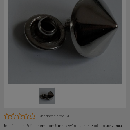
Ohodnotiť produkt
Jedná sa o kužeľ s priemerom 9 mm a výškou 5 mm. Spôsob uchytenia: