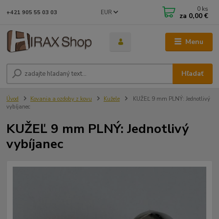
0
ks
EUR
+421 905 55 03 03
za
0,00 €
Menu
Hľadať
Úvod
Kovania a ozdoby z kovu
Kužele
KUŽEĽ 9 mm PLNÝ: Jednotlivý
vybíjanec
KUŽEĽ 9 mm PLNÝ: Jednotlivý
vybíjanec