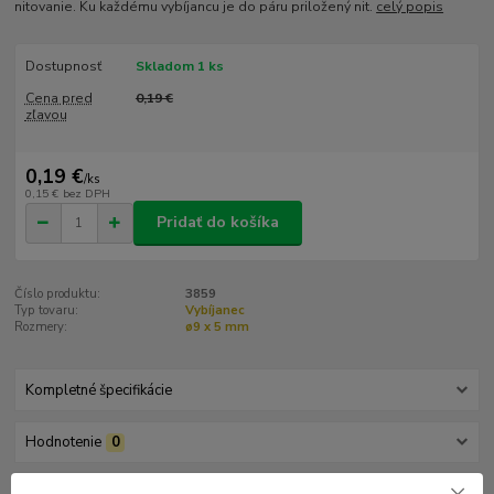
nitovanie. Ku každému vybíjancu je do páru priložený nit.
celý popis
Dostupnosť
Skladom 1 ks
Cena pred
0,19 €
zľavou
0,19 €
/
ks
0,15 €
bez DPH
Pridať do košíka
Číslo produktu:
3859
Typ tovaru:
Vybíjanec
Rozmery:
ø9 x 5 mm
Kompletné špecifikácie
Hodnotenie
0