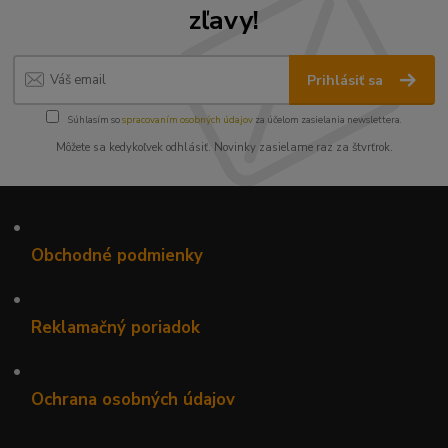
zľavy!
Prihlásiť sa
Súhlasím so
spracovaním osobných údajov
za účelom zasielania newslettera.
Môžete sa kedykoľvek odhlásiť. Novinky zasielame raz za štvrťrok.
•
Obchodné podmienky
•
Reklamačný poriadok
•
Ochrana osobných údajov