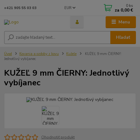
0
ks
EUR
+421 905 55 03 03
za
0,00 €
Menu
Hľadať
Úvod
Kovania a ozdoby z kovu
Kužele
KUŽEĽ 9 mm ČIERNY:
Jednotlivý vybíjanec
KUŽEĽ 9 mm ČIERNY: Jednotlivý
vybíjanec
Ohodnotiť produkt