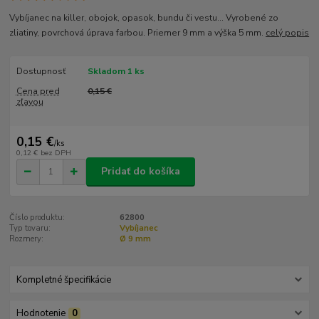
Vybíjanec na killer, obojok, opasok, bundu či vestu... Vyrobené zo
zliatiny, povrchová úprava farbou. Priemer 9 mm a výška 5 mm.
celý popis
Dostupnosť
Skladom 1 ks
Cena pred
0,15 €
zľavou
0,15 €
/
ks
0,12 €
bez DPH
Pridať do košíka
Číslo produktu:
62800
Typ tovaru:
Vybíjanec
Rozmery:
Ø 9 mm
Kompletné špecifikácie
Hodnotenie
0