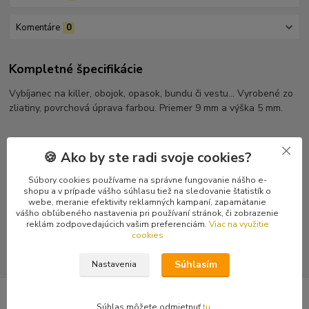
Komentáre
0
Kompletné špecifikácie
Vybíjanec na killer, obojok, opasok, bundu či vestu... Vyrobené zo
zliatiny, povrchová úprava farbou. Priemer 9 mm a výška 5 mm.
🍪 Ako by ste radi svoje cookies?
Tovar zaradený v kategóriách
Súbory cookies používame na správne fungovanie nášho e-
shopu a v prípade vášho súhlasu tiež na sledovanie štatistík o
Kovania a ozdoby z kovu
webe, meranie efektivity reklamných kampaní, zapamätanie
vášho obľúbeného nastavenia pri používaní stránok, či zobrazenie
Kužele
reklám zodpovedajúcich vašim preferenciám.
Viac na využitie
cookies
Súhlasím
Nastavenia
Súhlas môžete odmietnuť
tu
.