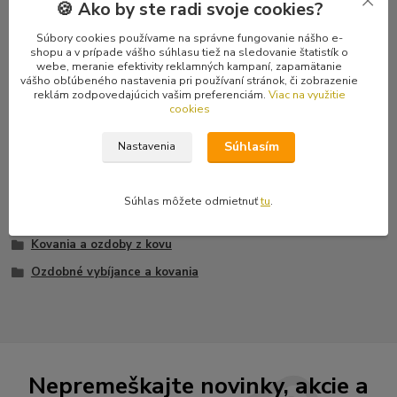
Komentáre
0
🍪 Ako by ste radi svoje cookies?
Súbory cookies používame na správne fungovanie nášho e-
Kompletné špecifikácie
shopu a v prípade vášho súhlasu tiež na sledovanie štatistík o
webe, meranie efektivity reklamných kampaní, zapamätanie
vášho obľúbeného nastavenia pri používaní stránok, či zobrazenie
Vybíjanec na killer, obojok, opasok, bundu či vestu... Spôsob
reklám zodpovedajúcich vašim preferenciám.
Viac na využitie
uchytenia: nitovanie. Ku každému vybíjancu je do páru priložený
cookies
nit.
Súhlasím
Nastavenia
Súhlas môžete odmietnuť
tu
.
Tovar zaradený v kategóriách
Kovania a ozdoby z kovu
Ozdobné vybíjance a kovania
Nepremeškajte novinky, akcie a