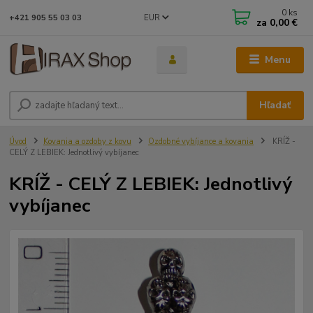
0
ks
EUR
+421 905 55 03 03
za
0,00 €
Menu
Hľadať
Úvod
Kovania a ozdoby z kovu
Ozdobné vybíjance a kovania
KRÍŽ -
CELÝ Z LEBIEK: Jednotlivý vybíjanec
KRÍŽ - CELÝ Z LEBIEK: Jednotlivý
vybíjanec