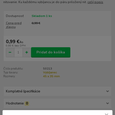
nitovanie. Ku každému vybíjancu je do páru priložený nit.
celý popis
Dostupnosť
Skladom 1 ks
Cena pred
0,99 €
zľavou
0,99 €
/
ks
0,80 €
bez DPH
Pridať do košíka
Číslo produktu:
50213
Typ tovaru:
Vybíjanec
Rozmery:
45 x 35 mm
Kompletné špecifikácie
Hodnotenie
0