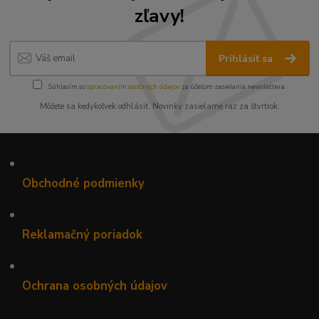
zľavy!
Prihlásiť sa
Súhlasím so
spracovaním osobných údajov
za účelom zasielania newslettera.
Môžete sa kedykoľvek odhlásiť. Novinky zasielame raz za štvrťrok.
•
Obchodné podmienky
•
Reklamačný poriadok
•
Ochrana osobných údajov