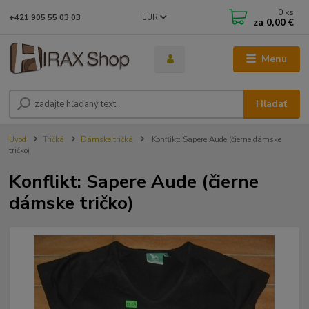
0
ks
EUR
+421 905 55 03 03
za
0,00 €
Menu
Hľadať
Úvod
Tričká
Dámske tričká
Konflikt: Sapere Aude (čierne dámske
tričko)
Konflikt: Sapere Aude (čierne
dámske tričko)