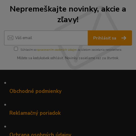
Nepremeškajte novinky, akcie a
zľavy!
Prihlásiť sa
Súhlasím so
spracovaním osobných údajov
za účelom zasielania newslettera.
Môžete sa kedykoľvek odhlásiť. Novinky zasielame raz za štvrťrok.
•
Obchodné podmienky
•
Reklamačný poriadok
•
Ochrana osobných údajov