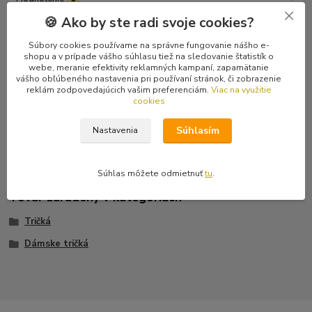
🍪 Ako by ste radi svoje cookies?
Komentáre
0
Súbory cookies používame na správne fungovanie nášho e-
shopu a v prípade vášho súhlasu tiež na sledovanie štatistík o
webe, meranie efektivity reklamných kampaní, zapamätanie
Kompletné špecifikácie
vášho obľúbeného nastavenia pri používaní stránok, či zobrazenie
reklám zodpovedajúcich vašim preferenciám.
Viac na využitie
Čierne dámske tričko s krátkym rukávom od punkovej kapely
cookies
Konflikt s motívom albumu "Sapere Aude". Vzadu veľké logo
Konflikt. Posledný kus veľkosti S.
Súhlasím
Nastavenia
Súhlas môžete odmietnuť
tu
.
Tovar zaradený v kategóriách
Tričká
Dámske tričká