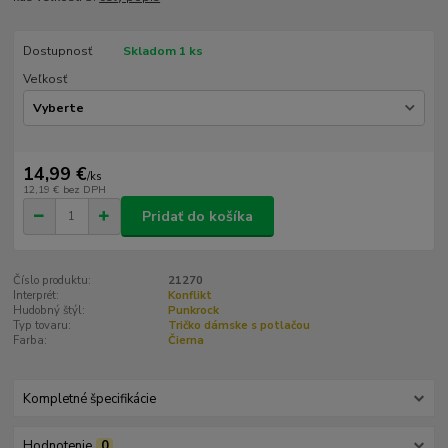
Dostupnosť
Skladom 1 ks
Veľkosť
14,99 €
/
ks
12,19 €
bez DPH
Pridať do košíka
Číslo produktu:
21270
Interprét:
Konflikt
Hudobný štýl:
Punkrock
Typ tovaru:
Tričko dámske s potlačou
Farba:
Čierna
Kompletné špecifikácie
Hodnotenie
0