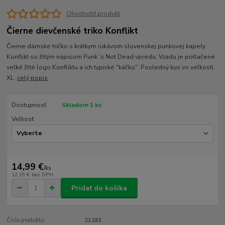
Ohodnotiť produkt
Čierne dievčenské triko Konflikt
Čierne dámske tričko s krátkym rukávom slovenskej punkovej kapely
Konflikt so žltým nápisom Punk´s Not Dead vpredu. Vzadu je potlačené
veľké žlté logo Konfliktu a ich typické "káčko". Posledný kus vo veľkosti
XL.
celý popis
Dostupnosť
Skladom 1 ks
Veľkosť
14,99 €
/
ks
12,19 €
bez DPH
Pridať do košíka
Číslo produktu:
21281