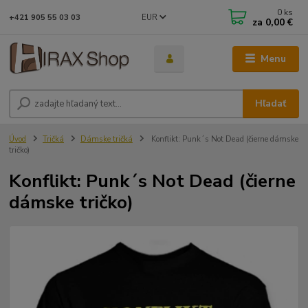
0
ks
EUR
+421 905 55 03 03
za
0,00 €
Menu
Hľadať
Úvod
Tričká
Dámske tričká
Konflikt: Punk´s Not Dead (čierne dámske
tričko)
Konflikt: Punk´s Not Dead (čierne
dámske tričko)