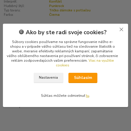
Interprét:
Konflikt
Hudobný štýl:
Punkrock
Typ tovaru:
Tričko dámske s potlačou
Farba:
Čierna
🍪 Ako by ste radi svoje cookies?
Kompletné špecifikácie
Súbory cookies používame na správne fungovanie nášho e-
Hodnotenie
0
shopu a v prípade vášho súhlasu tiež na sledovanie štatistík o
webe, meranie efektivity reklamných kampaní, zapamätanie
vášho obľúbeného nastavenia pri používaní stránok, či zobrazenie
Komentáre
0
reklám zodpovedajúcich vašim preferenciám.
Viac na využitie
cookies
Kompletné špecifikácie
Súhlasím
Nastavenia
Čierne dámske tričko s krátkym rukávom slovenskej punkovej
kapely Konflikt so žltým nápisom Punk´s Not Dead vpredu. Vzadu
Súhlas môžete odmietnuť
tu
.
je potlačené veľké žlté logo Konfliktu a ich typické "káčko".
Posledný kus vo veľkosti XL.