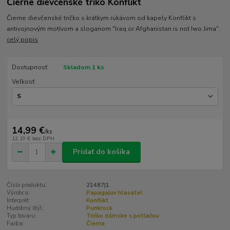
Čierne dievčenské triko Konflikt
Čierne dievčenské tričko s krátkym rukávom od kapely Konflikt s
antivojnovým motívom a sloganom "Iraq or Afghanistan is not Iwo Jima".
celý popis
Dostupnosť
Skladom 1 ks
Veľkosť
14,99 €
/
ks
12,19 €
bez DPH
Pridať do košíka
Číslo produktu:
21487|1
Výrobca:
Papagajuv hlasatel
Interprét:
Konflikt
Hudobný štýl:
Punkrock
Typ tovaru:
Tričko dámske s potlačou
Farba:
Čierna