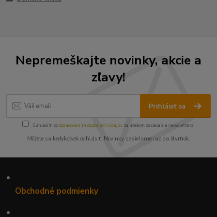
Nepremeškajte novinky, akcie a
zľavy!
Prihlásiť sa
Súhlasím so
spracovaním osobných údajov
za účelom zasielania newslettera.
Môžete sa kedykoľvek odhlásiť. Novinky zasielame raz za štvrťrok.
•
Obchodné podmienky
•