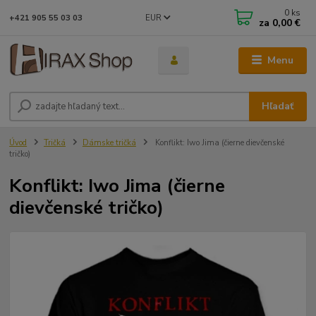
0
ks
EUR
+421 905 55 03 03
za
0,00 €
Menu
Hľadať
Úvod
Tričká
Dámske tričká
Konflikt: Iwo Jima (čierne dievčenské
tričko)
Konflikt: Iwo Jima (čierne
dievčenské tričko)