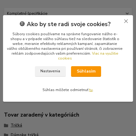
Kompletné špecifikácie
🍪 Ako by ste radi svoje cookies?
Hodnotenie
0
Súbory cookies používame na správne fungovanie nášho e-
shopu a v prípade vášho súhlasu tiež na sledovanie štatistík o
Komentáre
0
webe, meranie efektivity reklamných kampaní, zapamätanie
vášho obľúbeného nastavenia pri používaní stránok, či zobrazenie
reklám zodpovedajúcich vašim preferenciám.
Viac na využitie
cookies
Kompletné špecifikácie
Súhlasím
Čierne dievčenské tričko s krátkym rukávom od kapely Konflikt s
Nastavenia
antivojnovým motívom a sloganom "Iraq or Afghanistan is not Iwo
Jima".
Súhlas môžete odmietnuť
tu
.
Tovar zaradený v kategóriách
Tričká
Dámske tričká