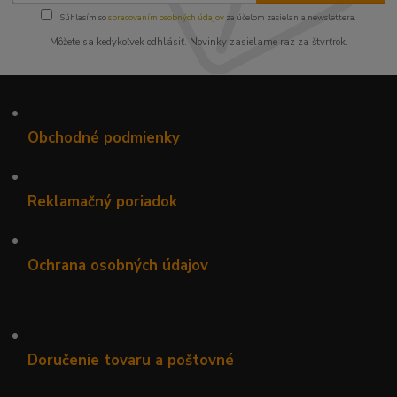
Súhlasím so
spracovaním osobných údajov
za účelom zasielania newslettera.
Môžete sa kedykoľvek odhlásiť. Novinky zasielame raz za štvrťrok.
•
Obchodné podmienky
•
Reklamačný poriadok
•
Ochrana osobných údajov
•
Doručenie tovaru a poštovné