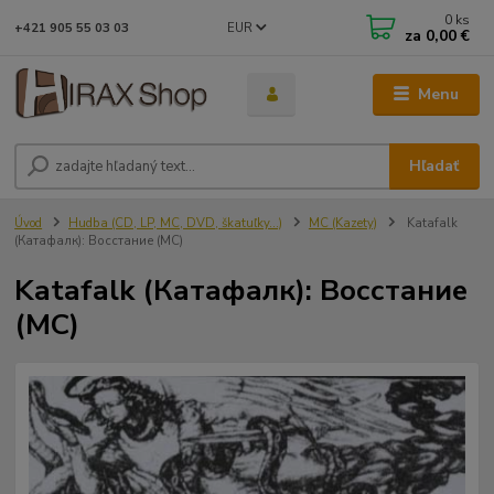
0
ks
EUR
+421 905 55 03 03
za
0,00 €
Menu
Hľadať
Úvod
Hudba (CD, LP, MC, DVD, škatuľky...)
MC (Kazety)
Katafalk
(Катафалк): Восстание (MC)
Katafalk (Катафалк): Восстание
(MC)