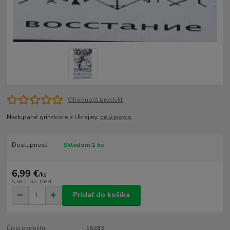
Ohodnotiť produkt
Nadupané grindcore z Ukrajiny.
celý popis
Dostupnosť
Skladom 1 ks
6,99 €
/
ks
5,68 €
bez DPH
Pridať do košíka
Číslo produktu:
16283