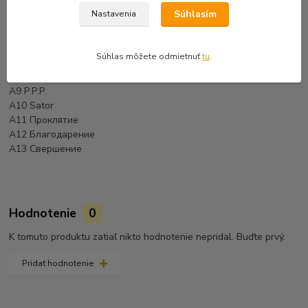
A3 Слава Триединому
Súhlasím
Nastavenia
A4 Господь Мой!
A5 Сын Утренней Зари
A6 Жертва
Súhlas môžete odmietnuť
tu
.
A7 Молитва
A8 Восстание
A9 Р.Р.Р.
A10 Sator
A11 Проклятие
A12 Благодарение
A13 Свершение
Hodnotenie
0
K tomuto produktu zatiaľ nikto hodnotenie nepridal. Buďte prvý.
Pridať hodnotenie