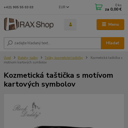
0
ks
EUR
+421 905 55 03 03
za
0,00 €
Menu
Hľadať
Úvod
Batohy, tašky
Tašky, kozmetické taštičky
Kozmetická taštička s
motívom kartových symbolov
Kozmetická taštička s motívom
kartových symbolov