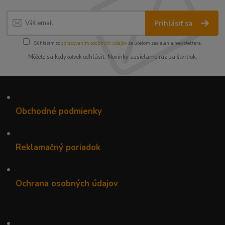
Prihlásiť sa
Súhlasím so
spracovaním osobných údajov
za účelom zasielania newslettera.
Môžete sa kedykoľvek odhlásiť. Novinky zasielame raz za štvrťrok.
•
Obchodné podmienky
•
Reklamačný poriadok
•
Ochrana osobných údajov
•