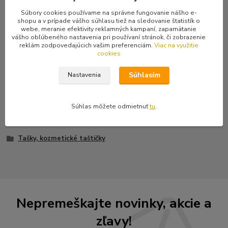
Súbory cookies používame na správne fungovanie nášho e-
shopu a v prípade vášho súhlasu tiež na sledovanie štatistík o
Kompletné špecifikácie
webe, meranie efektivity reklamných kampaní, zapamätanie
vášho obľúbeného nastavenia pri používaní stránok, či zobrazenie
Praktická taštička so zipsom na kozmetiku a iné drobnosti.
reklám zodpovedajúcich vašim preferenciám.
Viac na využitie
Materiál: Nylon. Rozmery: 16 x 12 x 6 cm.
cookies
Súhlasím
Nastavenia
Tovar zaradený v kategóriách
Súhlas môžete odmietnuť
tu
.
Batohy, tašky
Tašky, kozmetické taštičky
Nepremeškajte novinky, akcie a
zľavy!