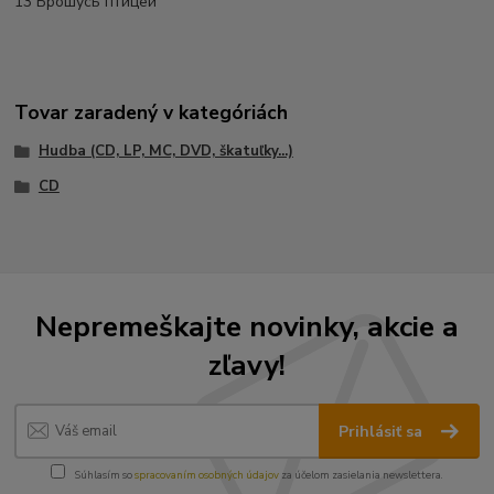
13 Брошусь птицей
Tovar zaradený v kategóriách
Hudba (CD, LP, MC, DVD, škatuľky...)
CD
Nepremeškajte novinky, akcie a
zľavy!
Prihlásiť sa
Súhlasím so
spracovaním osobných údajov
za účelom zasielania newslettera.