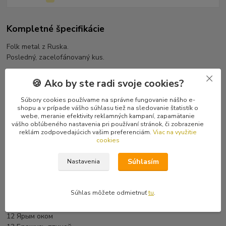
Kompletné špecifikácie
Folk metal z Ruska.
Posledný, zacelofánovaný kus.
Tracklist
🍪 Ako by ste radi svoje cookies?
1 Я на камушке сижу
2 Матушка Россия
Súbory cookies používame na správne fungovanie nášho e-
shopu a v prípade vášho súhlasu tiež na sledovanie štatistík o
3 Падал снег
webe, meranie efektivity reklamných kampaní, zapamätanie
4 Метель
vášho obľúbeného nastavenia pri používaní stránok, či zobrazenie
5 Весна
reklám zodpovedajúcich vašim preferenciám.
Viac na využitie
cookies
6 Мой корабль
7 Байкеры (На поворотах Судьбы)
Súhlasím
Nastavenia
8 Все бабы дуры!
9 Зеленый змей
10 В зеркалах свободных рек
Súhlas môžete odmietnuť
tu
.
Bonus Tracks
11 Не отдай меня, Мать!
12 Ярым оком