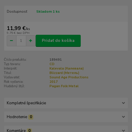
Dostupnosť
Skladom 1 ks
11,99 €
/
ks
9,75 €
bez DPH
Pridať do košíka
Číslo produktu:
189491
Typ tovaru:
CD
Interprét:
Kalevala (Калевала)
Titul:
Blizzard (Метель)
Vydavateľ:
Sound Age Productions
Rok vydania:
2017
Hudobný štýl:
Pagan Folk Metal
Kompletné špecifikácie
Hodnotenie
0
Komentáre
0