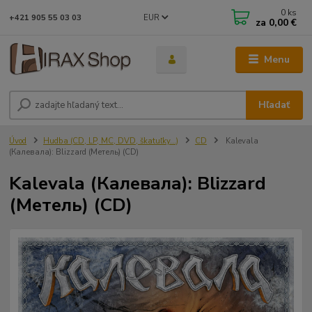
0
ks
EUR
+421 905 55 03 03
za
0,00 €
Menu
Hľadať
Úvod
Hudba (CD, LP, MC, DVD, škatuľky...)
CD
Kalevala
(Калевала): Blizzard (Метель) (CD)
Kalevala (Калевала): Blizzard
(Метель) (CD)