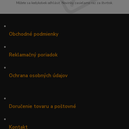
Môžete sa kedykoľvek odhlásiť. Novinky zasielame raz za štvrťrok.
•
Obchodné podmienky
•
Reklamačný poriadok
•
Ochrana osobných údajov
•
Doručenie tovaru a poštovné
•
Kontakt