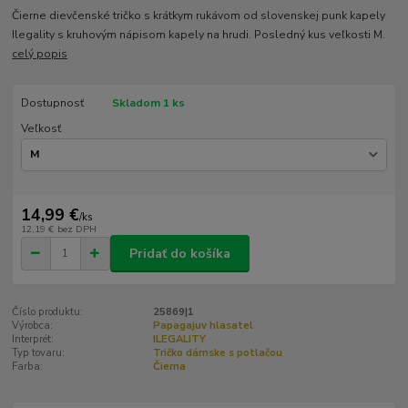
Čierne dievčenské tričko s krátkym rukávom od slovenskej punk kapely
Ilegality s kruhovým nápisom kapely na hrudi. Posledný kus veľkosti M.
celý popis
Dostupnosť
Skladom 1 ks
Veľkosť
14,99 €
/
ks
12,19 €
bez DPH
Pridať do košíka
Číslo produktu:
25869|1
Výrobca:
Papagajuv hlasatel
Interprét:
ILEGALITY
Typ tovaru:
Tričko dámske s potlačou
Farba:
Čierna