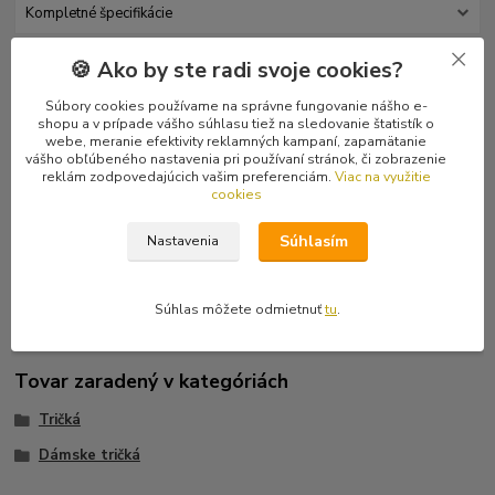
Kompletné špecifikácie
🍪 Ako by ste radi svoje cookies?
Hodnotenie
0
Súbory cookies používame na správne fungovanie nášho e-
Komentáre
0
shopu a v prípade vášho súhlasu tiež na sledovanie štatistík o
webe, meranie efektivity reklamných kampaní, zapamätanie
vášho obľúbeného nastavenia pri používaní stránok, či zobrazenie
reklám zodpovedajúcich vašim preferenciám.
Viac na využitie
Kompletné špecifikácie
cookies
Čierne dievčenské tričko s krátkym rukávom od slovenskej punk
Súhlasím
Nastavenia
kapely Ilegality s kruhovým nápisom kapely na hrudi. Posledný
kus veľkosti M.
Súhlas môžete odmietnuť
tu
.
Tovar zaradený v kategóriách
Tričká
Dámske tričká