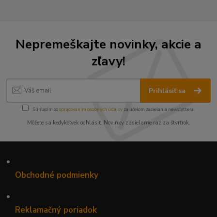
Nepremeškajte novinky, akcie a
zľavy!
Prihlásiť sa
Súhlasím so
spracovaním osobných údajov
za účelom zasielania newslettera.
Môžete sa kedykoľvek odhlásiť. Novinky zasielame raz za štvrťrok.
•
Obchodné podmienky
•
Reklamačný poriadok