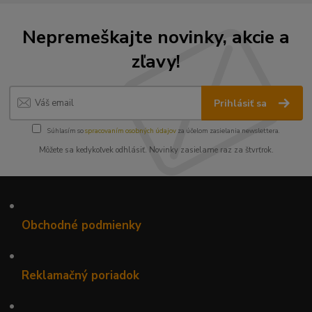
Nepremeškajte novinky, akcie a
zľavy!
Prihlásiť sa
Súhlasím so
spracovaním osobných údajov
za účelom zasielania newslettera.
Môžete sa kedykoľvek odhlásiť. Novinky zasielame raz za štvrťrok.
•
Obchodné podmienky
•
Reklamačný poriadok
•