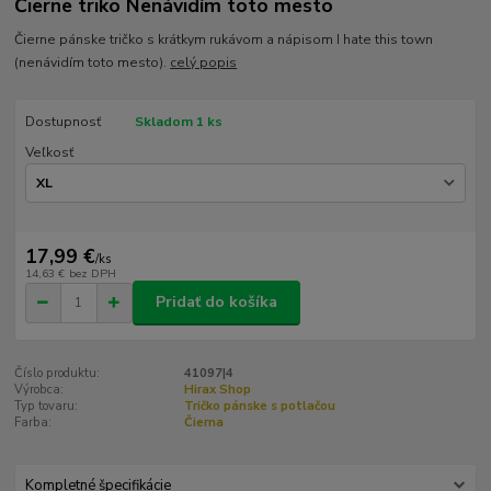
Čierne triko Nenávidím toto mesto
Čierne pánske tričko s krátkym rukávom a nápisom I hate this town
(nenávidím toto mesto).
celý popis
Dostupnosť
Skladom 1 ks
Veľkosť
17,99 €
/
ks
14,63 €
bez DPH
Pridať do košíka
Číslo produktu:
41097|4
Výrobca:
Hirax Shop
Typ tovaru:
Tričko pánske s potlačou
Farba:
Čierna
Kompletné špecifikácie