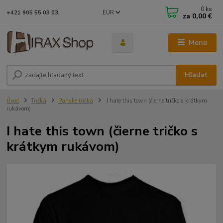
0
ks
EUR
+421 905 55 03 03
za
0,00 €
Menu
Hľadať
Úvod
Tričká
Pánske tričká
I hate this town (čierne tričko s krátkym
rukávom)
I hate this town (čierne tričko s
krátkym rukávom)