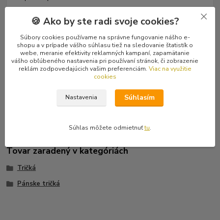
🍪 Ako by ste radi svoje cookies?
Hodnotenie
0
Súbory cookies používame na správne fungovanie nášho e-
Komentáre
0
shopu a v prípade vášho súhlasu tiež na sledovanie štatistík o
webe, meranie efektivity reklamných kampaní, zapamätanie
vášho obľúbeného nastavenia pri používaní stránok, či zobrazenie
reklám zodpovedajúcich vašim preferenciám.
Viac na využitie
Kompletné špecifikácie
cookies
Čierne pánske tričko s krátkym rukávom a nápisom I hate this
Súhlasím
Nastavenia
town (nenávidím toto mesto).
Súhlas môžete odmietnuť
tu
.
Tovar zaradený v kategóriách
Tričká
Pánske tričká