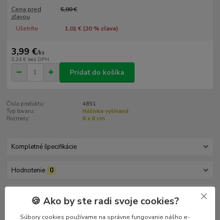
Cena pred
5,00 €
zľavou
Ušetríte
1,01 € (
20
% zľava)
3,99 €
/
ks
3,24 €
bez DPH
Pridať do košíka
Číslo produktu:
4851
Typ tovaru:
Nášivka vyšívaná
Rozmery:
8 x 8 cm
Kompletné špecifikácie
Hodnotenie
0
Komentáre
0
🍪 Ako by ste radi svoje cookies?
Súbory cookies používame na správne fungovanie nášho e-