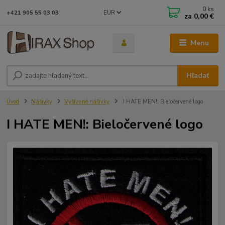
0
ks
EUR
+421 905 55 03 03
za
0,00 €
Menu
Hľadať
Úvod
Nášivky
Vyšívané nášivky
I HATE MEN!: Bieločervené logo
I HATE MEN!: Bieločervené logo