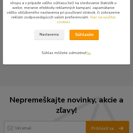
Kompletné špecifikácie
shopu a v prípade vášho súhlasu tiež na sledovanie štatistík o
webe, meranie efektivity reklamných kampaní, zapamätanie
Bieločervené logo na čiernom podklade. Veľkosť 8 x 8 cm.
vášho obľúbeného nastavenia pri používaní stránok, či zobrazenie
reklám zodpovedajúcich vašim preferenciám.
Viac na využitie
cookies
Súhlasím
Nastavenia
Tovar zaradený v kategóriách
Nášivky
Súhlas môžete odmietnuť
tu
.
Vyšívané nášivky
Nepremeškajte novinky, akcie a
zľavy!
Prihlásiť sa