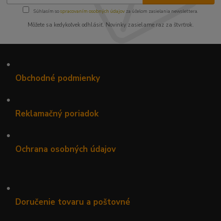
Súhlasím so
spracovaním osobných údajov
za účelom zasielania newslettera.
Môžete sa kedykoľvek odhlásiť. Novinky zasielame raz za štvrťrok.
•
Obchodné podmienky
•
Reklamačný poriadok
•
Ochrana osobných údajov
•
Doručenie tovaru a poštovné