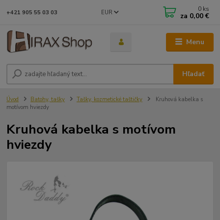
0
ks
EUR
+421 905 55 03 03
za
0,00 €
Menu
Hľadať
Úvod
Batohy, tašky
Tašky, kozmetické taštičky
Kruhová kabelka s
motívom hviezdy
Kruhová kabelka s motívom
hviezdy