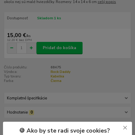
okolo nej sú malé hviezdičky. Rozmery: 14 x 14 x 6 cm
celý popis
Dostupnosť
Skladom 1 ks
15,00 €
/
ks
12,20 €
bez DPH
Pridať do košíka
Číslo produktu:
68475
Výrobca:
Rock Daddy
Typ tovaru:
Kabelka
Farba:
Čierna
Kompletné špecifikácie
Hodnotenie
0
Komentáre
0
🍪 Ako by ste radi svoje cookies?