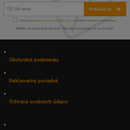
Prihlásiť sa
Súhlasím so
spracovaním osobných údajov
za účelom zasielania newslettera.
Môžete sa kedykoľvek odhlásiť. Novinky zasielame raz za štvrťrok.
•
Obchodné podmienky
•
Reklamačný poriadok
•
Ochrana osobných údajov
•