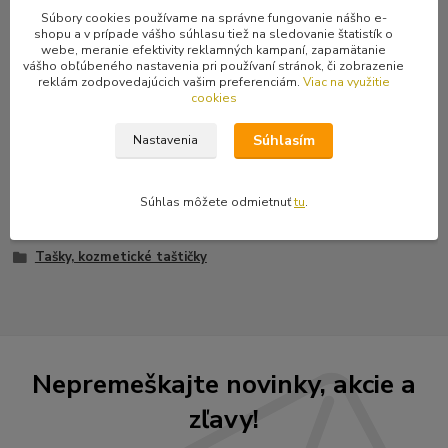
Súbory cookies používame na správne fungovanie nášho e-
Kompletné špecifikácie
shopu a v prípade vášho súhlasu tiež na sledovanie štatistík o
webe, meranie efektivity reklamných kampaní, zapamätanie
vášho obľúbeného nastavenia pri používaní stránok, či zobrazenie
Kabelka do ruky čiernej farby, na ktorej je jedna veľká hviezda v
reklám zodpovedajúcich vašim preferenciám.
Viac na využitie
strede a okolo nej sú malé hviezdičky. Rozmery: 14 x 14 x 6 cm
cookies
Súhlasím
Nastavenia
Tovar zaradený v kategóriách
Súhlas môžete odmietnuť
tu
.
Batohy, tašky
Tašky, kozmetické taštičky
Nepremeškajte novinky, akcie a
zľavy!