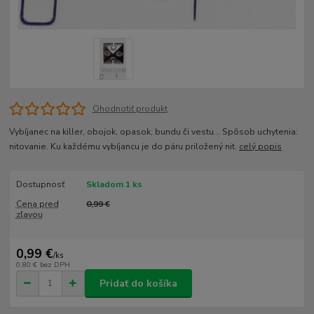
Ohodnotiť produkt
Vybíjanec na killer, obojok, opasok, bundu či vestu... Spôsob uchytenia:
nitovanie. Ku každému vybíjancu je do páru priložený nit.
celý popis
Dostupnosť
Skladom 1 ks
Cena pred
0,99 €
zľavou
0,99 €
/
ks
0,80 €
bez DPH
Pridať do košíka