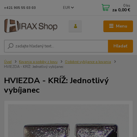
0
ks
EUR
+421 905 55 03 03
za
0,00 €
Menu
Hľadať
Úvod
Kovania a ozdoby z kovu
Ozdobné vybíjance a kovania
HVIEZDA - KRÍŽ: Jednotlivý vybíjanec
HVIEZDA - KRÍŽ: Jednotlivý
vybíjanec