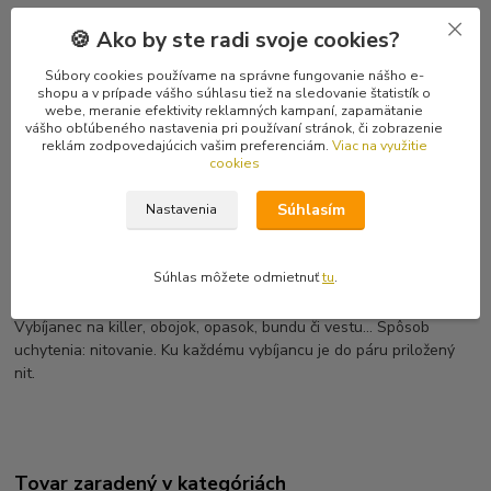
Číslo produktu:
47399
🍪 Ako by ste radi svoje cookies?
Typ tovaru:
Vybíjanec
Rozmery:
15 x 15 mm
Súbory cookies používame na správne fungovanie nášho e-
shopu a v prípade vášho súhlasu tiež na sledovanie štatistík o
webe, meranie efektivity reklamných kampaní, zapamätanie
Kompletné špecifikácie
vášho obľúbeného nastavenia pri používaní stránok, či zobrazenie
reklám zodpovedajúcich vašim preferenciám.
Viac na využitie
cookies
Hodnotenie
0
Súhlasím
Nastavenia
Komentáre
0
Súhlas môžete odmietnuť
tu
.
Kompletné špecifikácie
Vybíjanec na killer, obojok, opasok, bundu či vestu... Spôsob
uchytenia: nitovanie. Ku každému vybíjancu je do páru priložený
nit.
Tovar zaradený v kategóriách