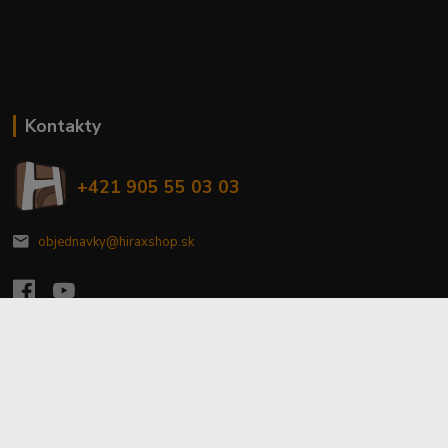
Kontakty
+421 905 55 03 03
objednavky@hiraxshop.sk
Upraviť zber cookies
© HladoHlas / HIRAX Shop
Vytvorené na
Eshop-rychlo.sk