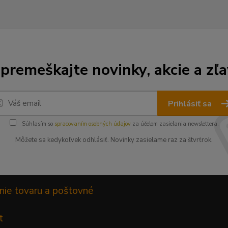
premeškajte novinky, akcie a zľa
Prihlásiť sa
Súhlasím so
spracovaním osobných údajov
za účelom zasielania newslettera.
Môžete sa kedykoľvek odhlásiť. Novinky zasielame raz za štvrťrok.
nie tovaru a poštovné
t