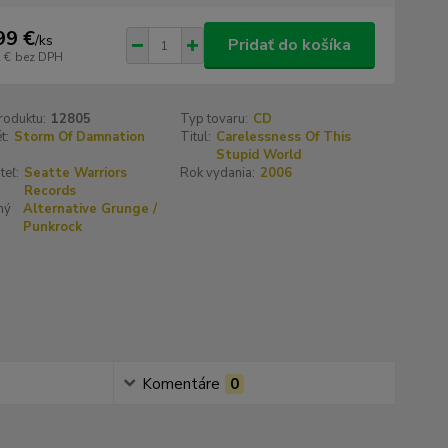
99 €
/
ks
Pridať do košíka
 €
bez DPH
roduktu:
12805
Typ tovaru:
CD
t:
Storm Of Damnation
Titul:
Carelessness Of This
Stupid World
teľ:
Seatte Warriors
Rok vydania:
2006
Records
ný
Alternative Grunge /
Punkrock
Komentáre
0