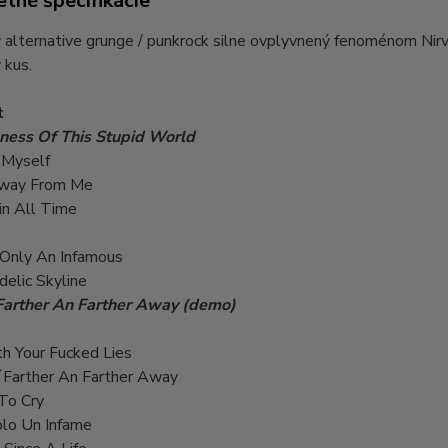
tné špecifikácie
 alternative grunge / punkrock silne ovplyvnený fenoménom Nirv
 kus.
t
ness Of This Stupid World
 Myself
Away From Me
in All Time
 Only An Infamous
elic Skyline
Farther An Farther Away (demo)
h Your Fucked Lies
n´Farther An Farther Away
To Cry
olo Un Infame