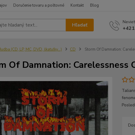
ajov
Doručenie tovaru a poštovné
Kontakt
Blog
Neviet
Hľadať
+421
udba (CD, LP, MC, DVD, škatuľky...)
CD
Storm Of Damnation: Carele
m Of Damnation: Carelessness O
Talian
fenomé
Posled
Dos