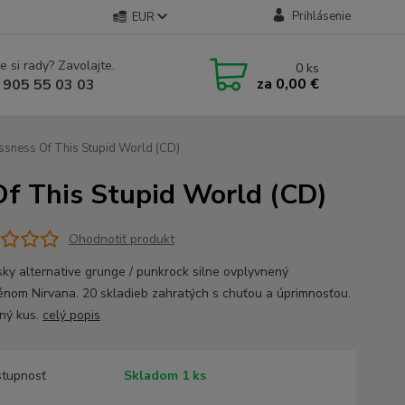
Prihlásenie
EUR
e si rady? Zavolajte.
0
ks
za
0,00 €
 905 55 03 03
ssness Of This Stupid World (CD)
f This Stupid World (CD)
Ohodnotiť produkt
sky alternative grunge / punkrock silne ovplyvnený
nom Nirvana. 20 skladieb zahratých s chuťou a úprimnosťou.
ný kus.
celý popis
tupnosť
Skladom 1 ks