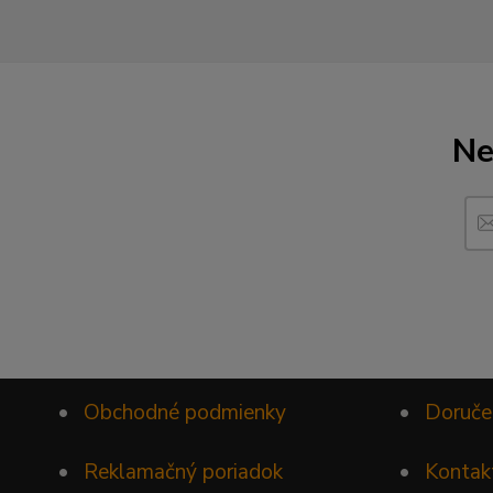
Ne
•
Obchodné podmienky
•
Doruče
•
Reklamačný poriadok
•
Kontak