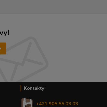
vy!
Kontakty
+421 905 55 03 03