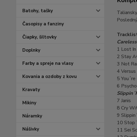
Komple
Batohy, tašky
Taliansky
Posledný
Časopisy a fanziny
Tracklis
Čiapky, šiltovky
Careless
1 Lost In
Doplnky
2 Stay 
Farby a spreje na vlasy
3 Not Ra
4 Versus
Kovania a ozdoby z kovu
5 You´re
6 Psychod
Kravaty
Slippin´
7 Janis
Mikiny
8 Cry Wit
9 Slippi
Náramky
10 Stop 
Nášivky
11 Sei S