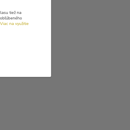
asu tiež na
o obľúbeného
Viac na využitie