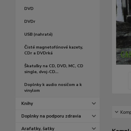
DVD
DVDr
USB (nahraté)
Čisté magnetofónové kazety,
CDr a DVDrká
Škatuľky na CD, DVD, MC, CD
single, dvoj-CD...
Doplnky k audio nosičom a k
vinylom
Knihy
Kompl
Doplnky na podporu zdravia
Arafatky, šatky