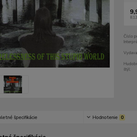
9,
8,12
Číslo p
Interpré
Vydava
Hudob
štýl:
etné špecifikácie
Hodnotenie
0