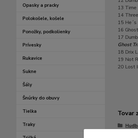
12 Dumb 
Opasky a pracky
13 Time
14 Three
Polokošele, košele
15 He´s 
16 Ghost
Ponožky, podkolienky
17 Dumb S
Ghost Tr
Prívesky
18 Drix 
Rukavice
19 Not Ra
20 Lost I
Sukne
Šály
Šnúrky do obuvy
Tielka
Tovar 
Traky
Hudba
škatuľ
Tričká