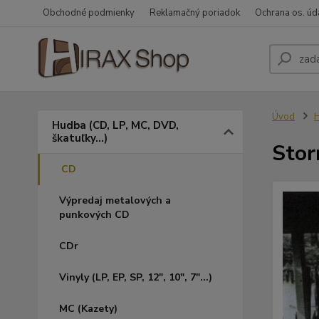
Obchodné podmienky
Reklamačný poriadok
Ochrana os. úd
Úvod
H
Hudba (CD, LP, MC, DVD,
škatuľky...)
Stor
CD
Výpredaj metalových a
punkových CD
CDr
Vinyly (LP, EP, SP, 12", 10", 7"...)
MC (Kazety)