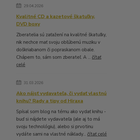
29.04.2026
Kvalitné CD a kazetové škatuľky,
DVD boxy
Zberatelia sú zaťažení na kvalitné škatuľky,
nik nechce mať svoju obľúbenú muziku v
doškriabanom či popraskanom obale.
Chápem to, sám som zberateľ. A ...
čítať
celé
31.03.2026
Ako nájsť vydavateľa, či vydať vlastnú
knihu? Rady a tipy od Hiraxa
Spísal som blog na tému ako vydať knihu -
buď si nájdete vydavateľa (ale aj to má
svoju technológiu), alebo si prvotinu
vydáte sami na vlastné náklady...
čítať celé