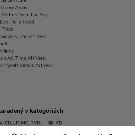
Since A Life
 Throw Away
 Metres Over The Sky
Live..He´s Here!
 Track
ince A LIfe Alt. Vers.
acks
Ledippy
in All Time Alt.Vers.
n Myself..Versus Alt.Vers.
zaradený v kategóriách
 (CD, LP, MC, DVD,
CD
ky...)