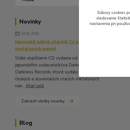
Súbory cookies p
sledovanie štatis
Novinky
nastavenia pri použív
20.01.2025
Japonské edície starých Cz a Sk
metalových kapiel
Stále dopĺňame CD vydania od
japonského vydavateľstva Darker Than
Darkness Records, ktoré vydalo množstvo
českých a slovenských starých metalových
nah...
čítať celé
Zobraziť všetky novinky
Blog