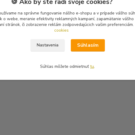
🍪 Ako by ste radi svoje cookies?
oužívame na správne fungovanie nášho e-shopu a v prípade vášho súhl
tík o webe, meranie efektivity reklamných kampaní, zapamätanie vášh
aní stránok, či zobrazenie reklám zodpovedajúcich vašim preferenciám.
cookies
Súhlasím
Nastavenia
Súhlas môžete odmietnuť
tu
.