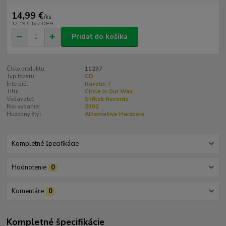
14,99 €
/
ks
12,19 €
bez DPH
Pridať do košíka
Číslo produktu:
11237
Typ tovaru:
CD
Interprét:
Ravelin 7
Titul:
Circle Is Our Way
Vydavateľ:
Střílek Records
Rok vydania:
2002
Hudobný štýl:
Alternative Hardcore
Kompletné špecifikácie
Hodnotenie
0
Komentáre
0
Kompletné špecifikácie