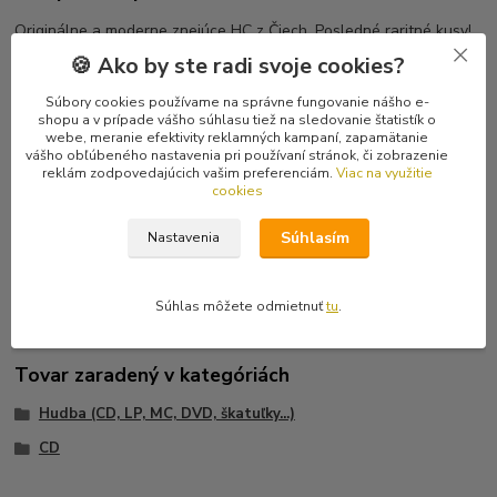
Originálne a moderne znejúce HC z Čiech. Posledné raritné kusy!
🍪 Ako by ste radi svoje cookies?
Tracklist
1 I Like Wearing Yellow 3:52
Súbory cookies používame na správne fungovanie nášho e-
shopu a v prípade vášho súhlasu tiež na sledovanie štatistík o
2 Number 3:46
webe, meranie efektivity reklamných kampaní, zapamätanie
3 Devoted To You 4:15
vášho obľúbeného nastavenia pri používaní stránok, či zobrazenie
4 Into The Mouth 7:09
reklám zodpovedajúcich vašim preferenciám.
Viac na využitie
cookies
5 Wars Shall Be Waged By Women 6:23
6 Your Hard Core 5:28
Súhlasím
Nastavenia
7 Spit Under Your Feet 5:56
8 Tiger 6:25
Súhlas môžete odmietnuť
tu
.
Tovar zaradený v kategóriách
Hudba (CD, LP, MC, DVD, škatuľky...)
CD