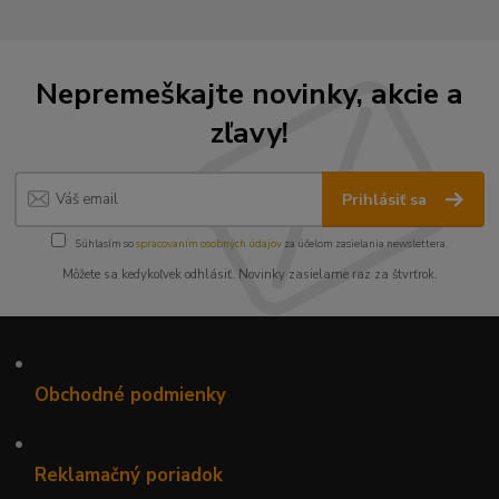
Nepremeškajte novinky, akcie a
zľavy!
Prihlásiť sa
Súhlasím so
spracovaním osobných údajov
za účelom zasielania newslettera.
Môžete sa kedykoľvek odhlásiť. Novinky zasielame raz za štvrťrok.
•
Obchodné podmienky
•
Reklamačný poriadok