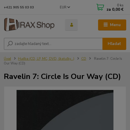
0
ks
EUR
+421 905 55 03 03
za
0,00 €
Menu
Hľadať
Úvod
Hudba (CD, LP, MC, DVD, škatuľky...)
CD
Ravelin 7: Circle Is
Our Way (CD)
Ravelin 7: Circle Is Our Way (CD)