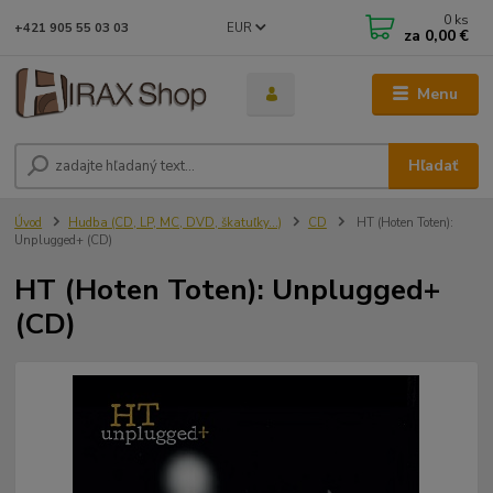
0
ks
EUR
+421 905 55 03 03
za
0,00 €
Menu
Hľadať
Úvod
Hudba (CD, LP, MC, DVD, škatuľky...)
CD
HT (Hoten Toten):
Unplugged+ (CD)
HT (Hoten Toten): Unplugged+
(CD)