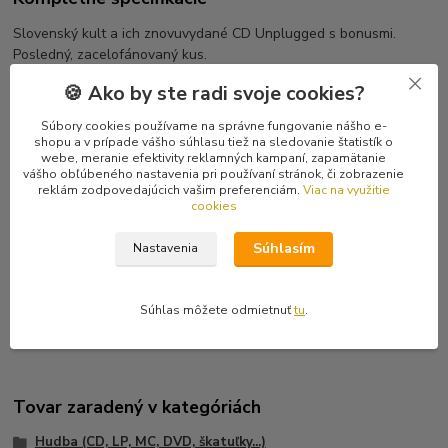
Slovenský kult a ich znovuvydané CD Unplugged s bonusmi.
Posledný, zacelofánovaný kus.
🍪 Ako by ste radi svoje cookies?
Tracklist
1 Mosty (Pop mix)
Súbory cookies používame na správne fungovanie nášho e-
2 Lovesong (Rádio mix)
shopu a v prípade vášho súhlasu tiež na sledovanie štatistík o
3 Deti zla (demo)
webe, meranie efektivity reklamných kampaní, zapamätanie
vášho obľúbeného nastavenia pri používaní stránok, či zobrazenie
4 Ena (demo)
reklám zodpovedajúcich vašim preferenciám.
Viac na využitie
5 Kafka (demo)
cookies
6 Berry (demo)
7 Lovesong (demo)
Súhlasím
Nastavenia
8 Mosty (Club mix)
VIDEO Mosty 1997 (CD-ROM video)
VIDEO Prasobiphonia - unplugged (CD-ROM video)
Súhlas môžete odmietnuť
tu
.
Tovar zaradený v kategóriách
Hudba (CD, LP, MC, DVD, škatuľky...)