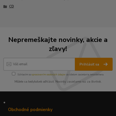
CD
Nepremeškajte novinky, akcie a
zľavy!
Prihlásiť sa
Súhlasím so
spracovaním osobných údajov
za účelom zasielania newslettera.
Môžete sa kedykoľvek odhlásiť. Novinky zasielame raz za štvrťrok.
•
Obchodné podmienky