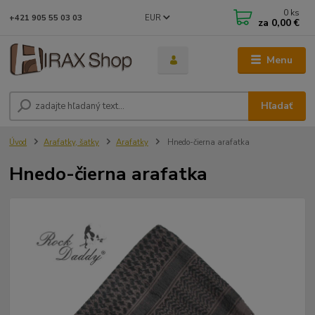
0
ks
EUR
+421 905 55 03 03
za
0,00 €
Menu
Hľadať
Úvod
Arafatky, šatky
Arafatky
Hnedo-čierna arafatka
Hnedo-čierna arafatka