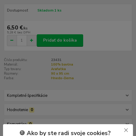
Dostupnosť
Skladom 1 ks
6,50 €
/
ks
5,28 €
bez DPH
Pridať do košíka
Číslo produktu:
23431
Materiál:
100% bavlna
Typ tovaru:
Arafatka
Rozmery:
90 x 95 cm
Farba:
Hnedo-čierna
Kompletné špecifikácie
Hodnotenie
0
Komentáre
0
🍪 Ako by ste radi svoje cookies?