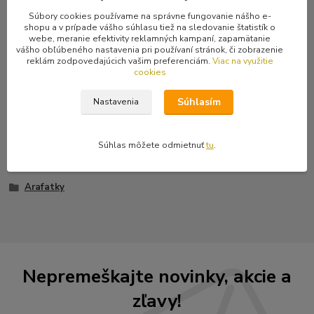
Kompletné špecifikácie
Súbory cookies používame na správne fungovanie nášho e-
shopu a v prípade vášho súhlasu tiež na sledovanie štatistík o
webe, meranie efektivity reklamných kampaní, zapamätanie
Hnedo-čierna arabská šatka
známa ako "arafatka" so vzorom
vášho obľúbeného nastavenia pri používaní stránok, či zobrazenie
uvedeným na obrázku. Jedná sa o arafatky z kvalitnej hrubej
reklám zodpovedajúcich vašim preferenciám.
Viac na využitie
100% bavlny. Rozmery šatky sú 90 x 95 cm.
cookies
Súhlasím
Nastavenia
Tovar zaradený v kategóriách
Súhlas môžete odmietnuť
tu
.
Arafatky, šatky
Arafatky
Nepremeškajte novinky, akcie a
zľavy!