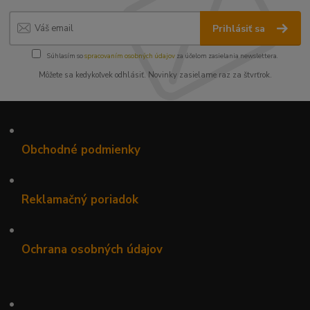
Prihlásiť sa
Súhlasím so
spracovaním osobných údajov
za účelom zasielania newslettera.
Môžete sa kedykoľvek odhlásiť. Novinky zasielame raz za štvrťrok.
•
Obchodné podmienky
•
Reklamačný poriadok
•
Ochrana osobných údajov
•