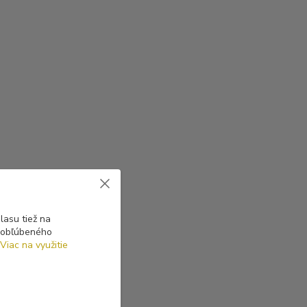
asu tiež na
o obľúbeného
Viac na využitie