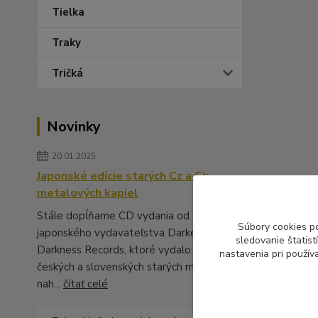
Tielka
Traky
Tričká
Novinky
20.01.2025
Japonské edície starých Cz a Sk
metalových kapiel
Stále dopĺňame CD vydania od
Súbory cookies p
japonského vydavateľstva Darker Than
sledovanie štatis
Darkness Records, ktoré vydalo množstvo
nastavenia pri použív
českých a slovenských starých metalových
nah...
čítať celé