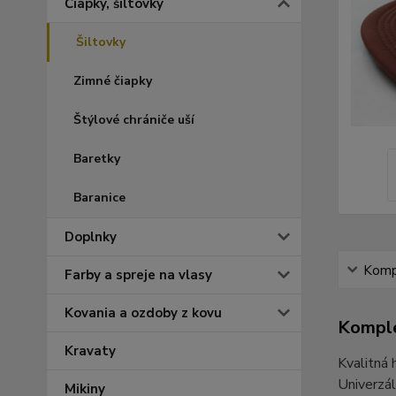
Čiapky, šiltovky
Šiltovky
Zimné čiapky
Štýlové chrániče uší
Baretky
Baranice
Doplnky
Kompl
Farby a spreje na vlasy
Kovania a ozdoby z kovu
Komple
Kravaty
Kvalitná 
Univerzál
Mikiny