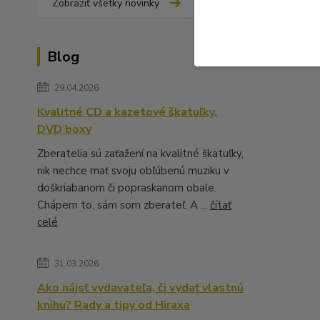
Zobraziť všetky novinky
Blog
29.04.2026
Kvalitné CD a kazetové škatuľky,
DVD boxy
Zberatelia sú zaťažení na kvalitné škatuľky,
nik nechce mať svoju obľúbenú muziku v
doškriabanom či popraskanom obale.
Chápem to, sám som zberateľ. A ...
čítať
celé
31.03.2026
Ako nájsť vydavateľa, či vydať vlastnú
knihu? Rady a tipy od Hiraxa