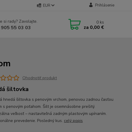
Prihlásenie
EUR
e si rady? Zavolajte.
0
ks
za
0,00 €
 905 55 03 03
hom
Ohodnotiť produkt
á šiltovka
ná hnedá šiltovka s penovým vrchom, penovou zadnou časťou
om s penovým poťahom. Šilt je osemnásobne prešitý.
zálna veľkosť – nastaviteľná zadným plastovým upínaním.
ionálne prevedenie. Posledný kus.
celý popis