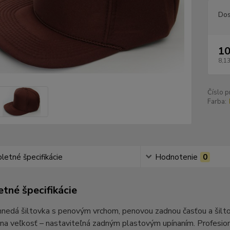
Dos
10
8,13
Číslo p
Farba:
etné špecifikácie
Hodnotenie
0
tné špecifikácie
hnedá šiltovka s penovým vrchom, penovou zadnou časťou a šilt
na veľkosť – nastaviteľná zadným plastovým upínaním. Profesio