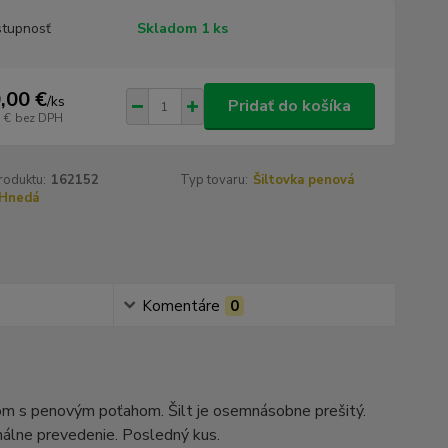
tupnosť
Skladom 1 ks
,00 €
/
ks
Pridať do košíka
 €
bez DPH
roduktu:
162152
Typ tovaru:
Šiltovka penová
Hnedá
Komentáre
0
om s penovým poťahom. Šilt je osemnásobne prešitý.
nálne prevedenie. Posledný kus.