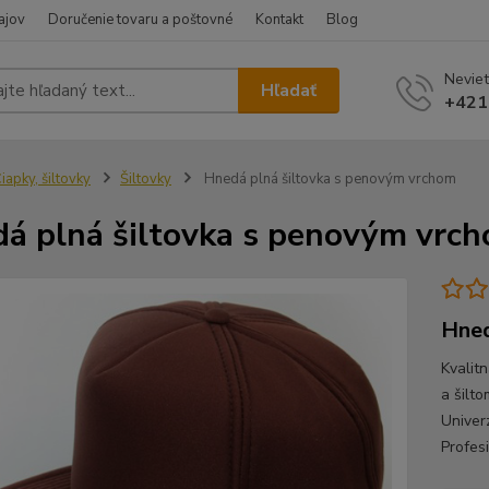
ajov
Doručenie tovaru a poštovné
Kontakt
Blog
Neviet
Hľadať
+421
iapky, šiltovky
Šiltovky
Hnedá plná šiltovka s penovým vrchom
á plná šiltovka s penovým vrc
Hned
Kvalit
a šilt
Univer
Profes