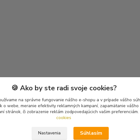
🍪 Ako by ste radi svoje cookies?
oužívame na správne fungovanie nášho e-shopu a v prípade vášho súhl
tík o webe, meranie efektivity reklamných kampaní, zapamätanie vášh
aní stránok, či zobrazenie reklám zodpovedajúcich vašim preferenciám.
cookies
Súhlasím
Nastavenia