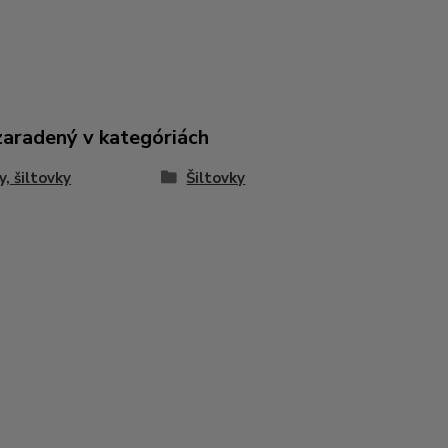
zaradený v kategóriách
y, šiltovky
Šiltovky