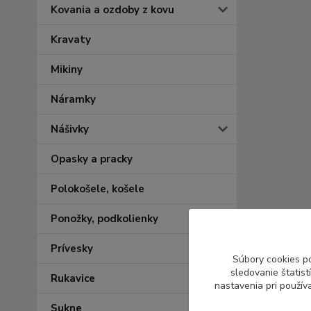
Kovania a ozdoby z kovu
Kravaty
Mikiny
Náramky
Nášivky
Opasky a pracky
Polokošele, košele
Ponožky, podkolienky
Prívesky
Súbory cookies p
sledovanie štatis
Rukavice
nastavenia pri použív
Sukne