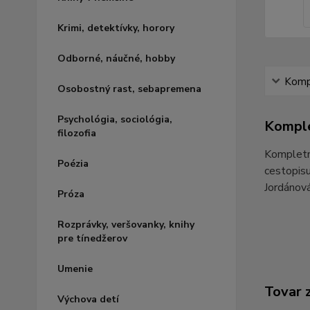
Krimi, detektívky, horory
Odborné, náučné, hobby
Kompl
Osobostný rast, sebapremena
Psychológia, sociológia,
Komple
filozofia
Kompletný
Poézia
cestopisu
Jordánová
Próza
Rozprávky, veršovanky, knihy
pre tínedžerov
Umenie
Tovar 
Výchova detí