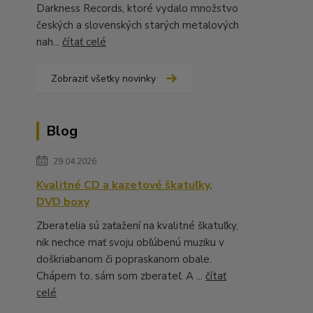
Darkness Records, ktoré vydalo množstvo
českých a slovenských starých metalových
nah...
čítať celé
Zobraziť všetky novinky
Blog
29.04.2026
Kvalitné CD a kazetové škatuľky,
DVD boxy
Zberatelia sú zaťažení na kvalitné škatuľky,
nik nechce mať svoju obľúbenú muziku v
doškriabanom či popraskanom obale.
Chápem to, sám som zberateľ. A ...
čítať
celé