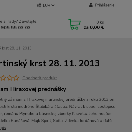
Prihlásenie
EUR
e si rady? Zavolajte.
0
ks
za
0,00 €
 905 55 03 03
 krst 28. 11. 2013
tinský krst 28. 11. 2013
Ohodnotiť produkt
am Hiraxovej prednášky
tný záznam z Hiraxovej martinskej prednášky z roku 2013 pri
tosti krstu modrého Šlabikára šťastia: Návrat k sebe, cestopisu
r, románu Plynutie a básnickej zbierky K svetlu. Jeho hosťom
delka Banášová, Majk Spirit, Sofia, Zděnka Jordánová a ďalší.
opis