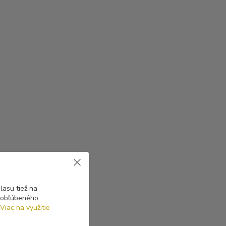
asu tiež na
o obľúbeného
Viac na využitie