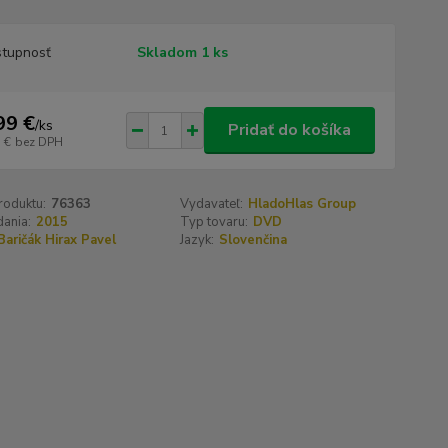
tupnosť
Skladom 1 ks
99 €
/
ks
Pridať do košíka
 €
bez DPH
roduktu:
76363
Vydavateľ:
HladoHlas Group
ania:
2015
Typ tovaru:
DVD
Baričák Hirax Pavel
Jazyk:
Slovenčina