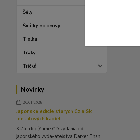
Šály
Šnúrky do obuvy
Tielka
Traky
Tričká
Novinky
20.01.2025
Japonské edície starých Cz a Sk
metalových kapiel
Stále dopĺňame CD vydania od
japonského vydavateľstva Darker Than