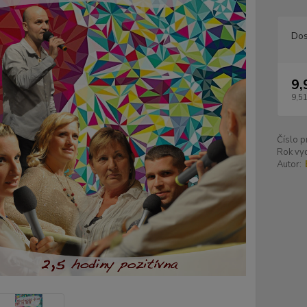
Dos
9,
9,51
Číslo p
Rok vyd
Autor: