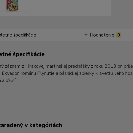
etné špecifikácie
Hodnotenie
0
tné špecifikácie
 záznam z Hiraxovej martinskej prednášky z roku 2013 pri prílež
 Ekvádor, románu Plynutie a básnickej zbierky K svetlu. Jeho ho
 a ďalší.
zaradený v kategóriách