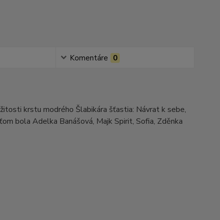
Komentáre
0
itosti krstu modrého Šlabikára šťastia: Návrat k sebe,
sťom bola Adelka Banášová, Majk Spirit, Sofia, Zděnka