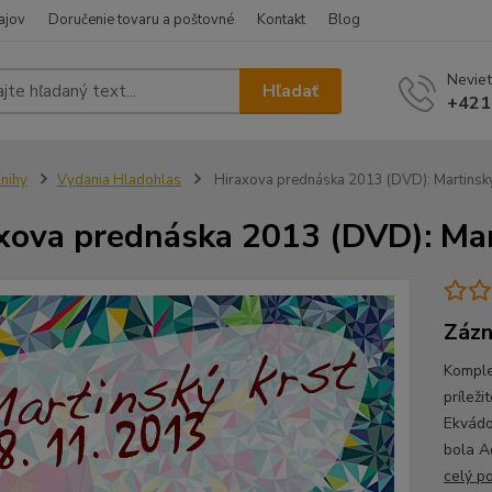
ajov
Doručenie tovaru a poštovné
Kontakt
Blog
Neviet
Hľadať
+421
nihy
Vydania Hladohlas
Hiraxova prednáska 2013 (DVD): Martinský
xova prednáska 2013 (DVD): Mar
Zázn
Komple
príleži
Ekvádo
bola A
celý p