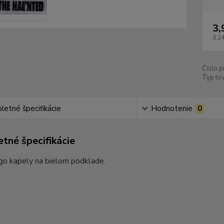
3,
3,24
Číslo p
Typ tov
etné špecifikácie
Hodnotenie
0
tné špecifikácie
go kapely na bielom podklade.