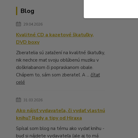
Blog
29.04.2026
Kvalitné CD a kazetové škatuľky,
DVD boxy
Zberatelia sú zaťažení na kvalitné škatuľky,
nik nechce mať svoju obľúbenú muziku v
doškriabanom či popraskanom obale.
Chápem to, sám som zberateľ. A ...
čítať
celé
31.03.2026
Ako nájsť vydavateľa, či vydať vlastnú
knihu? Rady a tipy od Hiraxa
Spísal som blog na tému ako vydať knihu -
buď si nájdete vydavateľa (ale aj to má