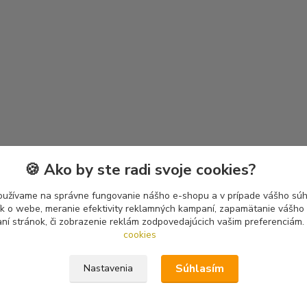
🍪 Ako by ste radi svoje cookies?
oužívame na správne fungovanie nášho e-shopu a v prípade vášho súhl
tík o webe, meranie efektivity reklamných kampaní, zapamätanie vášh
aní stránok, či zobrazenie reklám zodpovedajúcich vašim preferenciám.
cookies
Súhlasím
Nastavenia