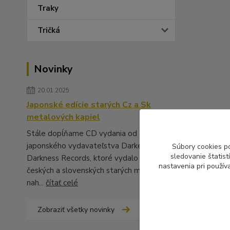
Traky
Tričká
Novinky
20.01.2025
Japonské edície starých Cz a Sk
metalových kapiel
Stále dopĺňame CD vydania od
japonského vydavateľstva Darker Than
Súbory cookies p
sledovanie štatis
Darkness Records, ktoré vydalo množstvo
nastavenia pri použív
českých a slovenských starých metalových
nah...
čítať celé
Zobraziť všetky novinky