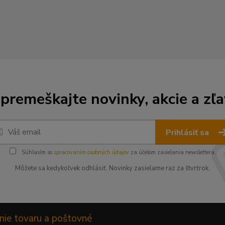
premeškajte novinky, akcie a zľa
Prihlásiť sa
Súhlasím so
spracovaním osobných údajov
za účelom zasielania newslettera.
Môžete sa kedykoľvek odhlásiť. Novinky zasielame raz za štvrťrok.
nie tovaru a poštovné