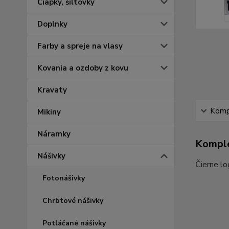
Čiapky, šiltovky
Doplnky
Farby a spreje na vlasy
Kovania a ozdoby z kovu
Kravaty
Kompl
Mikiny
Náramky
Komple
Nášivky
Čierne lo
Fotonášivky
Chrbtové nášivky
Potláčané nášivky