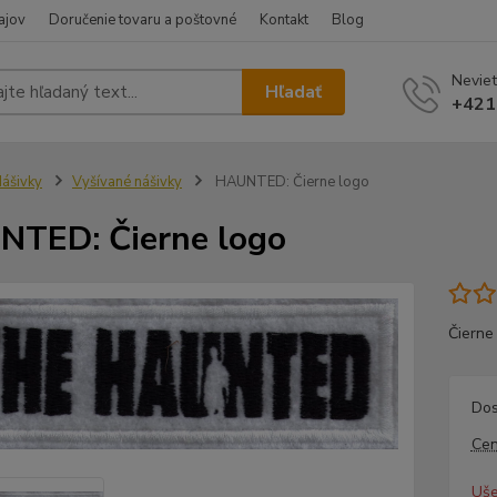
ajov
Doručenie tovaru a poštovné
Kontakt
Blog
Neviet
Hľadať
+421
ášivky
Vyšívané nášivky
HAUNTED: Čierne logo
TED: Čierne logo
Čierne
Dos
Cen
Uše