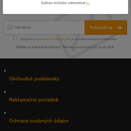
Súhlas môžete odmietnuť
tu
.
zľavy!
Prihlásiť sa
Súhlasím so
spracovaním osobných údajov
za účelom zasielania newslettera.
Môžete sa kedykoľvek odhlásiť. Novinky zasielame raz za štvrťrok.
•
Obchodné podmienky
•
Reklamačný poriadok
•
Ochrana osobných údajov