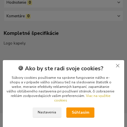
Hodnotenie
0
Komentáre
0
Kompletné špecifikácie
Logo kapely.
🍪 Ako by ste radi svoje cookies?
Tovar zaradený v kategóriách
Súbory cookies používame na správne fungovanie nášho e-
Nášivky
shopu a v prípade vášho súhlasu tiež na sledovanie štatistík o
webe, meranie efektivity reklamných kampaní, zapamätanie
Potláčané nášivky
vášho obľúbeného nastavenia pri používaní stránok, či zobrazenie
reklám zodpovedajúcich vašim preferenciám.
Viac na využitie
cookies
Súhlasím
Nastavenia
Nepremeškajte novinky, akcie a