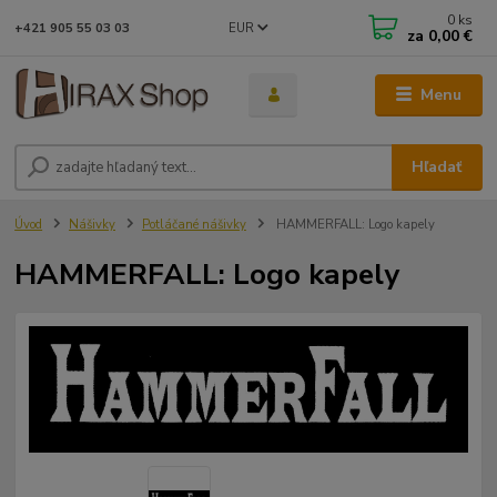
0
ks
EUR
+421 905 55 03 03
za
0,00 €
Menu
Hľadať
Úvod
Nášivky
Potláčané nášivky
HAMMERFALL: Logo kapely
HAMMERFALL: Logo kapely