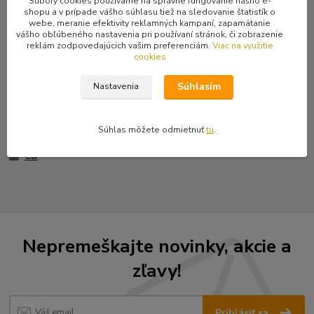
Súbory cookies používame na správne fungovanie nášho e-
Slovenskí pankáči a ich príjemný punk album plus grátis k nemu
shopu a v prípade vášho súhlasu tiež na sledovanie štatistík o
webe, meranie efektivity reklamných kampaní, zapamätanie
druhé maxi CD.
vášho obľúbeného nastavenia pri používaní stránok, či zobrazenie
Ešte zacelofánovaný kus.
reklám zodpovedajúcich vašim preferenciám.
Viac na využitie
cookies
Súhlasím
Nastavenia
Tovar zaradený v kategóriách
Súhlas môžete odmietnuť
tu
.
Hudba (CD, LP, MC, DVD, škatuľky...)
CD
Nepremeškajte novinky, akcie a
zľavy!
Prihlásiť sa