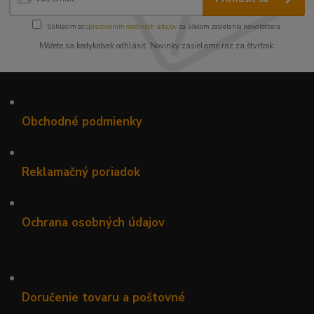
Súhlasím so
spracovaním osobných údajov
za účelom zasielania newslettera.
Môžete sa kedykoľvek odhlásiť. Novinky zasielame raz za štvrťrok.
•
Obchodné podmienky
•
Reklamačný poriadok
•
Ochrana osobných údajov
•
Doručenie tovaru a poštovné