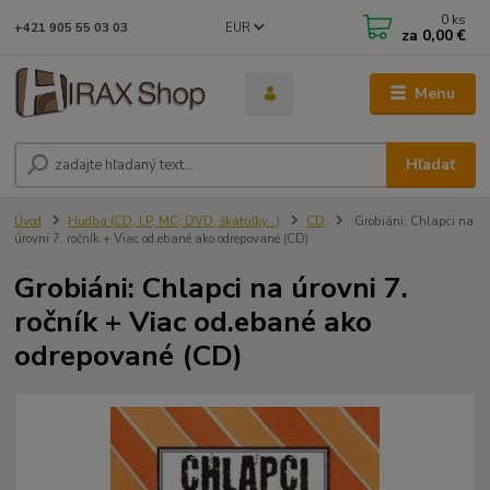
0
ks
EUR
+421 905 55 03 03
za
0,00 €
Menu
Hľadať
Úvod
Hudba (CD, LP, MC, DVD, škatuľky...)
CD
Grobiáni: Chlapci na
úrovni 7. ročník + Viac od.ebané ako odrepované (CD)
Grobiáni: Chlapci na úrovni 7.
ročník + Viac od.ebané ako
odrepované (CD)