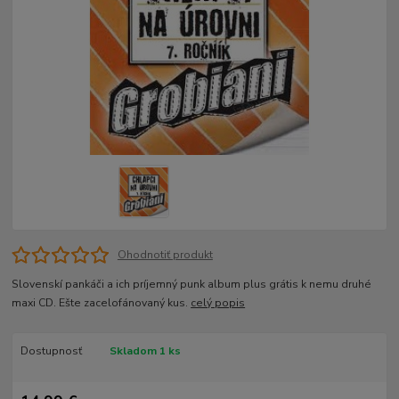
Ohodnotiť produkt
Slovenskí pankáči a ich príjemný punk album plus grátis k nemu druhé
maxi CD. Ešte zacelofánovaný kus.
celý popis
Dostupnosť
Skladom 1 ks