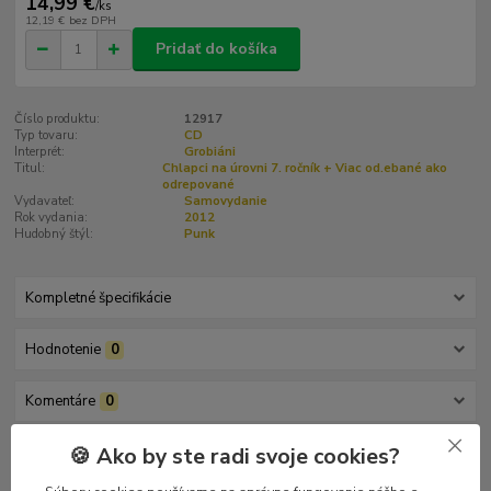
14,99 €
/
ks
12,19 €
bez DPH
Pridať do košíka
Číslo produktu:
12917
Typ tovaru:
CD
Interprét:
Grobiáni
Titul:
Chlapci na úrovni 7. ročník + Viac od.ebané ako
odrepované
Vydavateľ:
Samovydanie
Rok vydania:
2012
Hudobný štýl:
Punk
Kompletné špecifikácie
Hodnotenie
0
Komentáre
0
🍪 Ako by ste radi svoje cookies?
Kompletné špecifikácie