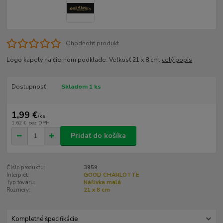
Ohodnotiť produkt
Logo kapely na čiernom podklade. Veľkosť 21 x 8 cm.
celý popis
Dostupnosť
Skladom 1 ks
1,99 €
/
ks
1,62 €
bez DPH
Pridať do košíka
Číslo produktu:
3959
Interprét:
GOOD CHARLOTTE
Typ tovaru:
Nášivka malá
Rozmery:
21 x 8 cm
Kompletné špecifikácie