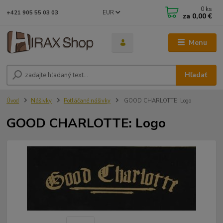
0
ks
EUR
+421 905 55 03 03
za
0,00 €
Menu
Hľadať
Úvod
Nášivky
Potláčané nášivky
GOOD CHARLOTTE: Logo
GOOD CHARLOTTE: Logo