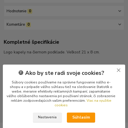
Hodnotenie
0
Komentáre
0
Kompletné špecifikácie
Logo kapely na čiernom podklade. Veľkosť 21 x 8 cm.
🍪 Ako by ste radi svoje cookies?
Tovar zaradený v kategóriách
Súbory cookies používame na správne fungovanie nášho e-
shopu a v prípade vášho súhlasu tiež na sledovanie štatistík o
Nášivky
webe, meranie efektivity reklamných kampaní, zapamätanie
vášho obľúbeného nastavenia pri používaní stránok, či zobrazenie
Potláčané nášivky
reklám zodpovedajúcich vašim preferenciám.
Viac na využitie
cookies
Súhlasím
Nastavenia