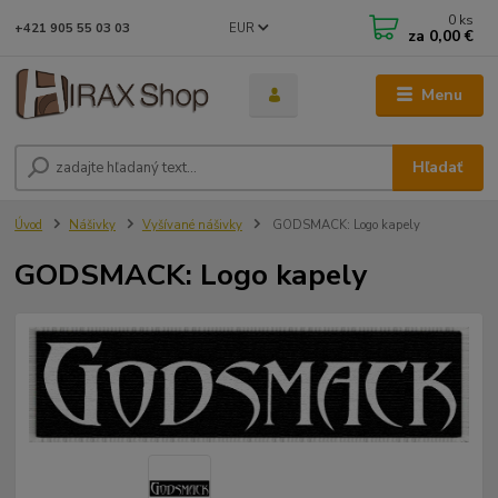
0
ks
EUR
+421 905 55 03 03
za
0,00 €
Menu
Hľadať
Úvod
Nášivky
Vyšívané nášivky
GODSMACK: Logo kapely
GODSMACK: Logo kapely