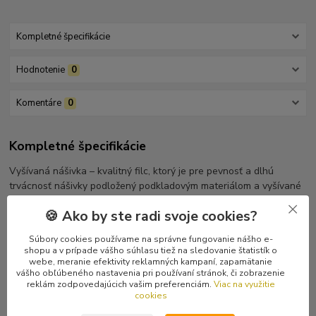
Kompletné špecifikácie
Hodnotenie
0
Komentáre
0
Kompletné špecifikácie
Vyšívaná nášivka – kvalitný filc, ktorý je pre pevnosť a dlhú
trvácnosť nášivky podložený podkladovým materiálom a vyšívané
logo, aj s rámikom.
🍪 Ako by ste radi svoje cookies?
Súbory cookies používame na správne fungovanie nášho e-
shopu a v prípade vášho súhlasu tiež na sledovanie štatistík o
webe, meranie efektivity reklamných kampaní, zapamätanie
Tovar zaradený v kategóriách
vášho obľúbeného nastavenia pri používaní stránok, či zobrazenie
reklám zodpovedajúcich vašim preferenciám.
Viac na využitie
Nášivky
cookies