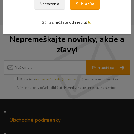
Vyšívané nášivky
Súhlasím
Nastavenia
Súhlas môžete odmietnuť
tu
.
Nepremeškajte novinky, akcie a
zľavy!
Prihlásiť sa
Súhlasím so
spracovaním osobných údajov
za účelom zasielania newslettera.
Môžete sa kedykoľvek odhlásiť. Novinky zasielame raz za štvrťrok.
•
Obchodné podmienky
•