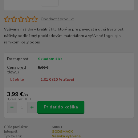
Ohodnotiť produkt
Vyšívaná nášivka – kvalitný filc, ktorý je pre pevnosť a dlhú trvácnosť
nášivky podložený podkladovým materiálom a vyšívané logo, aj s
rámikom.
celý popis
Dostupnosť
Skladom 1 ks
Cena pred
5,00 €
zľavou
Ušetríte
1,01 € (
20
% zľava)
3,99 €
/
ks
3,24 €
bez DPH
Pridať do košíka
Číslo produktu:
58001
Interprét:
GODSMACK
Typ tovaru:
Nášivka vyšívaná