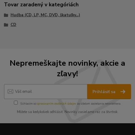
Tovar zaradený v kategóriách
Hudba (CD, LP, MC, DVD, škatuľky...)
CD
Nepremeškajte novinky, akcie a
zľavy!
Prihlásiť sa
Súhlasím so
spracovaním osobných údajov
za účelom zasielania newslettera.
Môžete sa kedykoľvek odhlásiť. Novinky zasielame raz za štvrťrok.