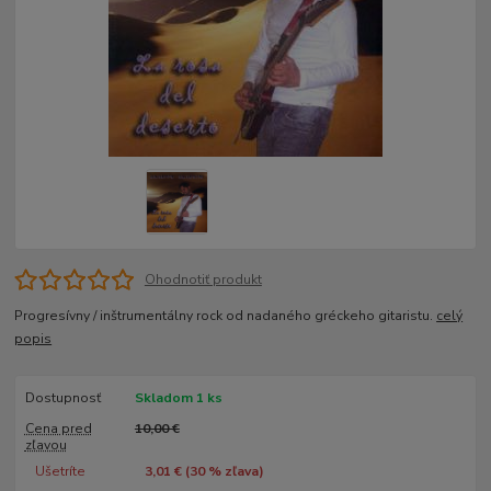
Ohodnotiť produkt
Progresívny / inštrumentálny rock od nadaného gréckeho gitaristu.
celý
popis
Dostupnosť
Skladom 1 ks
Cena pred
10,00 €
zľavou
Ušetríte
3,01 € (
30
% zľava)