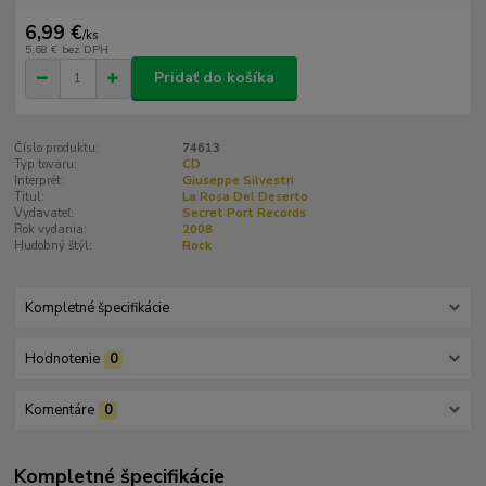
6,99 €
/
ks
5,68 €
bez DPH
Pridať do košíka
Číslo produktu:
74613
Typ tovaru:
CD
Interprét:
Giuseppe Silvestri
Titul:
La Rosa Del Deserto
Vydavateľ:
Secret Port Records
Rok vydania:
2008
Hudobný štýl:
Rock
Kompletné špecifikácie
Hodnotenie
0
Komentáre
0
Kompletné špecifikácie