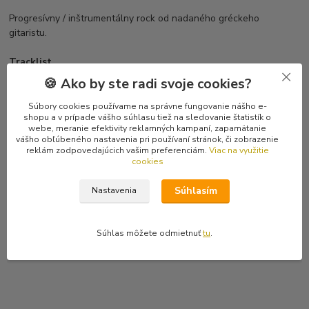
Progresívny / inštrumentálny rock od nadaného gréckeho
gitaristu.
Tracklist
1 Inferno
🍪 Ako by ste radi svoje cookies?
2 Gates Of Passion
3 Black Venus
Súbory cookies používame na správne fungovanie nášho e-
shopu a v prípade vášho súhlasu tiež na sledovanie štatistík o
4 La Rosa Del Deserto
webe, meranie efektivity reklamných kampaní, zapamätanie
5 Garden Of Memories
vášho obľúbeného nastavenia pri používaní stránok, či zobrazenie
6 Coral Castle
reklám zodpovedajúcich vašim preferenciám.
Viac na využitie
cookies
7 Portrait Of Isabel
8 Eternity
Súhlasím
Nastavenia
9 Redemption
10 Stregata
11 Les Fleurs Du Mal
Súhlas môžete odmietnuť
tu
.
12 La Ballerina Rusa
13 Daisy