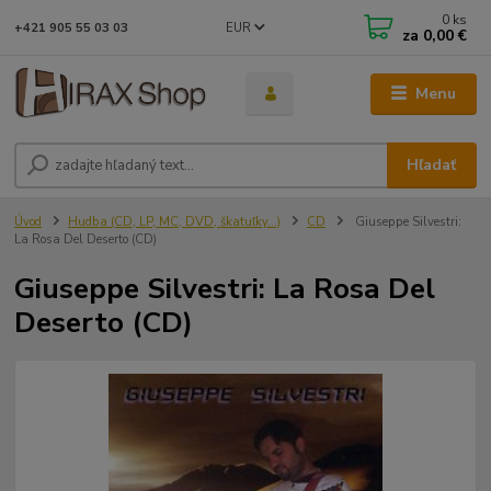
0
ks
EUR
+421 905 55 03 03
za
0,00 €
Menu
Hľadať
Úvod
Hudba (CD, LP, MC, DVD, škatuľky...)
CD
Giuseppe Silvestri:
La Rosa Del Deserto (CD)
Giuseppe Silvestri: La Rosa Del
Deserto (CD)