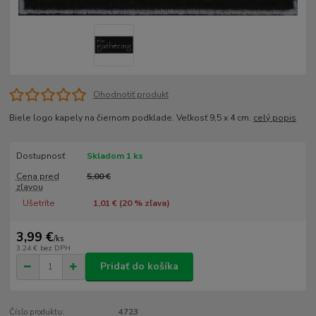
Ohodnotiť produkt
Biele logo kapely na čiernom podklade. Veľkosť 9,5 x 4 cm.
celý popis
Dostupnosť
Skladom 1 ks
Cena pred
5,00 €
zľavou
Ušetríte
1,01 € (
20
% zľava)
3,99 €
/
ks
3,24 €
bez DPH
Pridať do košíka
Číslo produktu:
4723