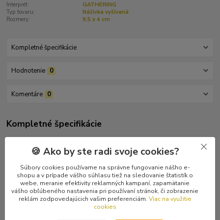
Interprét:
GATHERING
Typ tovaru:
Nášivka vyšívaná
Rozmery:
9,5 x 4 cm
Kompletné špecifikácie
Hodnotenie
0
Komentáre
0
Kompletné špecifikácie
Biele logo kapely na čiernom podklade. Veľkosť 9,5 x 4 cm.
🍪 Ako by ste radi svoje cookies?
Súbory cookies používame na správne fungovanie nášho e-
shopu a v prípade vášho súhlasu tiež na sledovanie štatistík o
webe, meranie efektivity reklamných kampaní, zapamätanie
Tovar zaradený v kategóriách
vášho obľúbeného nastavenia pri používaní stránok, či zobrazenie
reklám zodpovedajúcich vašim preferenciám.
Viac na využitie
cookies
Nášivky