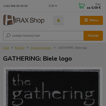
0
ks
EUR
+421 905 55 03 03
za
0,00 €
Menu
Hľadať
Úvod
Nášivky
Vyšívané nášivky
GATHERING: Biele logo
GATHERING: Biele logo