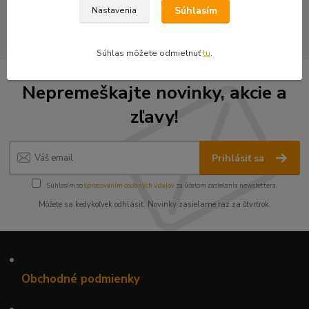
Vyšívané nášivky
Súhlasím
Nastavenia
Súhlas môžete odmietnuť
tu
.
Nepremeškajte novinky, akcie a
zľavy!
Prihlásiť sa
Súhlasím so
spracovaním osobných údajov
za účelom zasielania newslettera.
Môžete sa kedykoľvek odhlásiť. Novinky zasielame raz za štvrťrok.
•
Obchodné podmienky
•