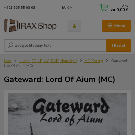
0
ks
EUR
+421 905 55 03 03
za
0,00 €
Menu
Hľadať
Úvod
Hudba (CD, LP, MC, DVD, škatuľky...)
MC (Kazety)
Gateward:
Lord Of Aium (MC)
Gateward: Lord Of Aium (MC)