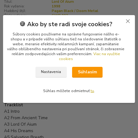
Titul:
Lord Of Aium
Rok vydania:
1998
Hudobný štýl:
Pagan Black / Doom Metal
Číslo vydania:
SWP 003
🍪 Ako by ste radi svoje cookies?
Kompletné špecifikácie
Súbory cookies používame na správne fungovanie nášho e-
shopu a v prípade vášho súhlasu tiež na sledovanie štatistík o
webe, meranie efektivity reklamných kampaní, zapamätanie
Hodnotenie
0
vášho obľúbeného nastavenia pri používaní stránok, či zobrazenie
reklám zodpovedajúcich vašim preferenciám.
Viac na využitie
cookies
Komentáre
0
Súhlasím
Nastavenia
Kompletné špecifikácie
Súhlas môžete odmietnuť
tu
.
Bieloruský pagan black / doom metal.
Tracklist
A1 Intro
A2 From Ancient Time
A3 Lord Of Aium
A4 His Dreams
A5 Salvation Breath