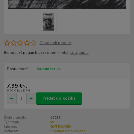
Ohodnotiť produkt
Bieloruský pagan black / doom metal.
celý popis
Dostupnosť
Skladom 1 ks
7,99 €
/
ks
6,50 €
bez DPH
Pridať do košíka
Číslo produktu:
16259
Typ tovaru:
MC
Interprét:
GATEWARD
Vydavateľ:
Shadow Productions