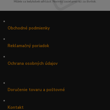
Môžete sa kedykoľvek odhlásiť. Novinky zasielame raz za štvrťrok.
•
Obchodné podmienky
•
Reklamačný poriadok
•
Ochrana osobných údajov
•
Doručenie tovaru a poštovné
•
Kontakt