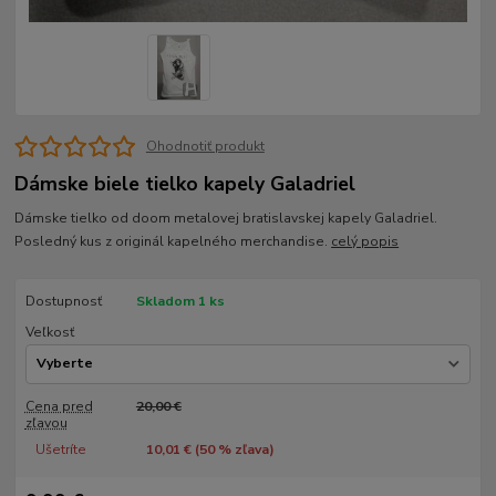
Ohodnotiť produkt
Dámske biele tielko kapely Galadriel
Dámske tielko od doom metalovej bratislavskej kapely Galadriel.
Posledný kus z originál kapelného merchandise.
celý popis
Dostupnosť
Skladom 1 ks
Veľkosť
Cena pred
20,00 €
zľavou
Ušetríte
10,01 € (
50
% zľava)