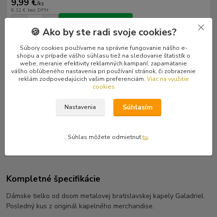
9,99 €
/
ks
8,12 €
bez DPH
Pridať do košíka
🍪 Ako by ste radi svoje cookies?
Súbory cookies používame na správne fungovanie nášho e-
Číslo produktu:
67778
shopu a v prípade vášho súhlasu tiež na sledovanie štatistík o
Interprét:
Galadriel
webe, meranie efektivity reklamných kampaní, zapamätanie
Typ tovaru:
Tielko dámske s potlačou
vášho obľúbeného nastavenia pri používaní stránok, či zobrazenie
Farba:
Biela
reklám zodpovedajúcich vašim preferenciám.
Viac na využitie
cookies
Kompletné špecifikácie
Súhlasím
Nastavenia
Hodnotenie
0
Súhlas môžete odmietnuť
tu
.
Komentáre
0
Kompletné špecifikácie
Dámske tielko od doom metalovej bratislavskej kapely Galadriel.
Posledný kus z originál kapelného merchandise.