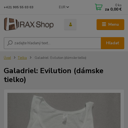
0
ks
EUR
+421 905 55 03 03
za
0,00 €
Menu
Hľadať
Úvod
Tielka
Galadriel: Evilution (dámske tielko)
Galadriel: Evilution (dámske
tielko)