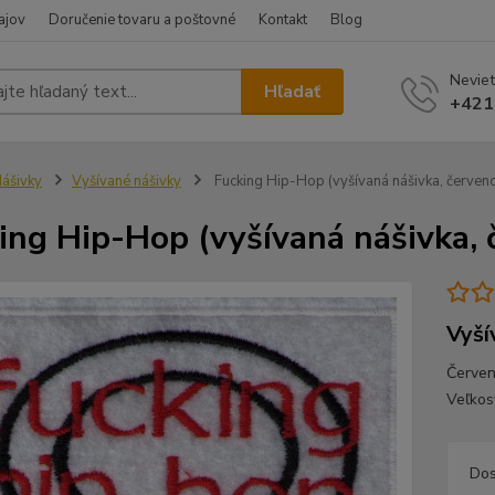
ajov
Doručenie tovaru a poštovné
Kontakt
Blog
Neviet
Hľadať
+421
ášivky
Vyšívané nášivky
Fucking Hip-Hop (vyšívaná nášivka, červen
ing Hip-Hop (vyšívaná nášivka, 
Vyší
Červen
Veľkos
Dos