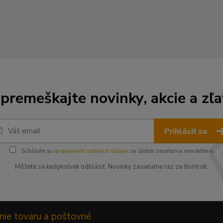
premeškajte novinky, akcie a zľa
Prihlásiť sa
Súhlasím so
spracovaním osobných údajov
za účelom zasielania newslettera.
Môžete sa kedykoľvek odhlásiť. Novinky zasielame raz za štvrťrok.
nie tovaru a poštovné