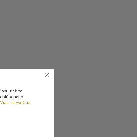
asu tiež na
o obľúbeného
Viac na využitie