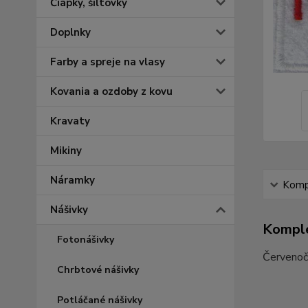
Čiapky, šiltovky
Doplnky
Farby a spreje na vlasy
Kovania a ozdoby z kovu
Kravaty
Mikiny
Náramky
Kompl
Nášivky
Komple
Fotonášivky
Červenoči
Chrbtové nášivky
Potláčané nášivky