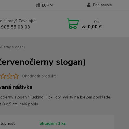
Prihlásenie
EUR
e si rady? Zavolajte.
0
ks
za
0,00 €
 905 55 03 03
očierny slogan)
červenočierny slogan)
Ohodnotiť produkt
vaná nášivka
očierny slogan "Fucking Hip-Hop" vyšitý na bielom podklade.
ť 8 x 5 cm.
celý popis
tupnosť
Skladom 1 ks