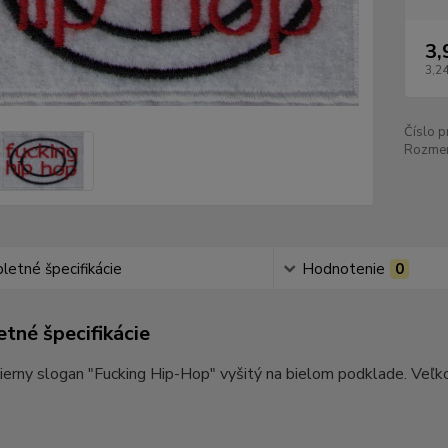
3,
3,24
Číslo p
Rozmer
etné špecifikácie
Hodnotenie
0
tné špecifikácie
erny slogan "Fucking Hip-Hop" vyšitý na bielom podklade. Veľko