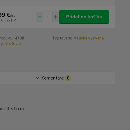
99 €
/
ks
Pridať do košíka
 €
bez DPH
roduktu:
4798
Typ tovaru:
Nášivka vyšívaná
y:
8 x 5 cm
Komentáre
0
sť 8 x 5 cm.