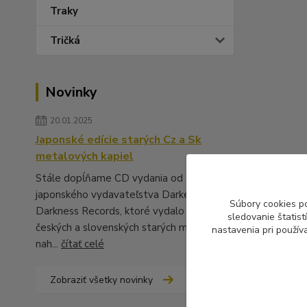
Traky
Tričká
Novinky
20.01.2025
Japonské edície starých Cz a Sk
metalových kapiel
Stále dopĺňame CD vydania od
japonského vydavateľstva Darker Than
Súbory cookies p
Darkness Records, ktoré vydalo množstvo
sledovanie štatis
českých a slovenských starých metalových
nastavenia pri použív
nah...
čítať celé
Zobraziť všetky novinky