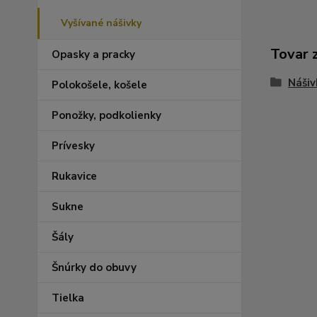
Vyšívané nášivky
Tovar 
Opasky a pracky
Nášiv
Polokošele, košele
Ponožky, podkolienky
Prívesky
Rukavice
Sukne
Šály
Šnúrky do obuvy
Tielka