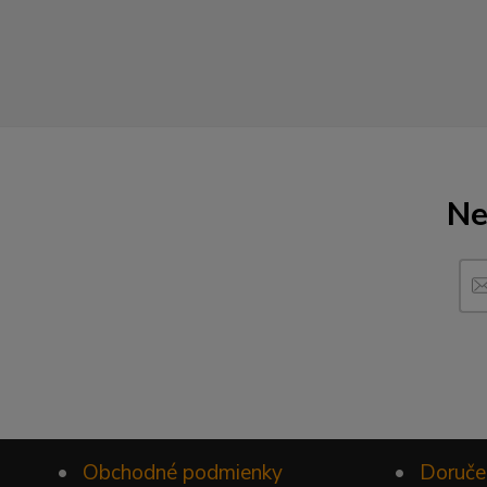
Ne
•
Obchodné podmienky
•
Doruče