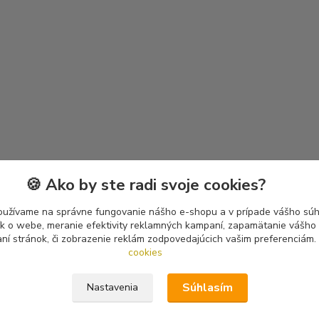
🍪 Ako by ste radi svoje cookies?
oužívame na správne fungovanie nášho e-shopu a v prípade vášho súhl
tík o webe, meranie efektivity reklamných kampaní, zapamätanie vášh
aní stránok, či zobrazenie reklám zodpovedajúcich vašim preferenciám.
cookies
Súhlasím
Nastavenia