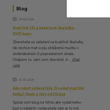
Blog
29.04.2026
Kvalitné CD a kazetové škatuľky,
DVD boxy
Zberatelia sú zaťažení na kvalitné škatuľky,
nik nechce mať svoju obľúbenú muziku v
doškriabanom či popraskanom obale.
Chápem to, sám som zberateľ. A ...
čítať
celé
31.03.2026
Ako nájsť vydavateľa, či vydať vlastnú
knihu? Rady a tipy od Hiraxa
Spísal som blog na tému ako vydať knihu -
buď si nájdete vydavateľa (ale aj to má