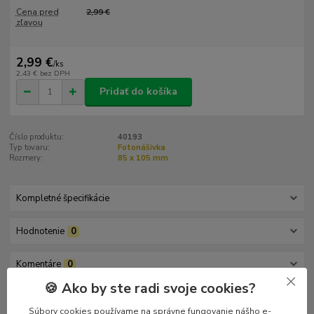
Cena pred
2,99 €
zľavou
2,99 €
/
ks
2,43 €
bez DPH
Pridať do košíka
Číslo produktu:
40193
Typ tovaru:
Fotonášivka
Rozmery:
85 x 105 mm
Kompletné špecifikácie
Hodnotenie
0
Komentáre
0
🍪 Ako by ste radi svoje cookies?
Kompletné špecifikácie
Súbory cookies používame na správne fungovanie nášho e-