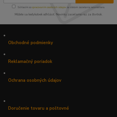
Súhlasím so
spracovaním osobných údajov
za účelom zasielania newslettera.
Môžete sa kedykoľvek odhlásiť. Novinky zasielame raz za štvrťrok.
•
Obchodné podmienky
•
Reklamačný poriadok
•
Ochrana osobných údajov
•
Doručenie tovaru a poštovné