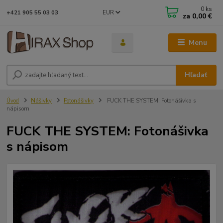
0
ks
EUR
+421 905 55 03 03
za
0,00 €
Menu
Hľadať
Úvod
Nášivky
Fotonášivky
FUCK THE SYSTEM: Fotonášivka s
nápisom
FUCK THE SYSTEM: Fotonášivka
s nápisom