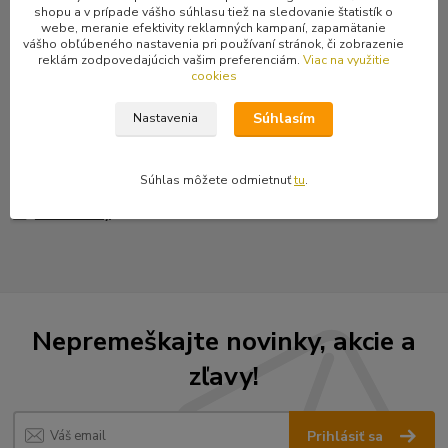
shopu a v prípade vášho súhlasu tiež na sledovanie štatistík o
Plnofarebná fotonášivka s príslušným motívom. Rozmery 10,5 x
webe, meranie efektivity reklamných kampaní, zapamätanie
vášho obľúbeného nastavenia pri používaní stránok, či zobrazenie
8,5 cm.
reklám zodpovedajúcich vašim preferenciám.
Viac na využitie
cookies
Súhlasím
Nastavenia
Tovar zaradený v kategóriách
Súhlas môžete odmietnuť
tu
.
Nášivky
Fotonášivky
Nepremeškajte novinky, akcie a
zľavy!
Prihlásiť sa