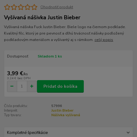
Ohodnotiť produkt
Vyšívaná nášivka Justin Bieber
Vyšívaná nášivka Fuck Justin Bieber. Biele logo na čiernom podklade.
Kvalitný filc, ktorý je pre pevnosť a dlhú trvácnosť nášivky podložený
podkladovým materiálom a vyšívantý aj s rámikom.
celý popis
Dostupnosť
Skladom 1 ks
3,99 €
/
ks
3,24 €
bez DPH
Pridať do košíka
Číslo produktu:
57996
Interprét:
Justin Bieber
Typ tovaru:
Nášivka vyšívaná
Kompletné špecifikácie