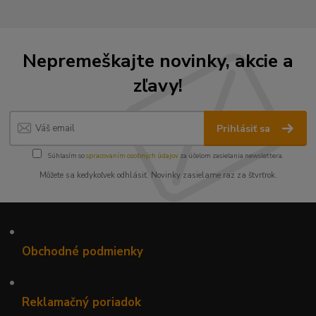
Nepremeškajte novinky, akcie a
zľavy!
Prihlásiť sa
Súhlasím so
spracovaním osobných údajov
za účelom zasielania newslettera.
Môžete sa kedykoľvek odhlásiť. Novinky zasielame raz za štvrťrok.
•
Obchodné podmienky
•
Reklamačný poriadok