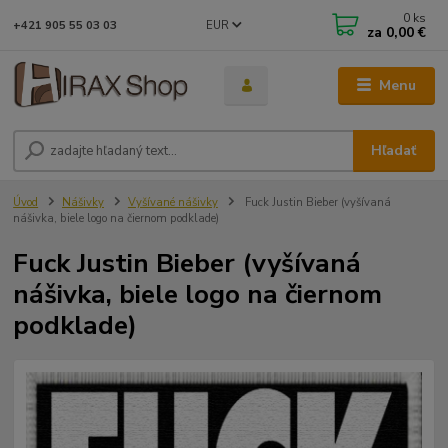
0
ks
EUR
+421 905 55 03 03
za
0,00 €
Menu
Hľadať
Úvod
Nášivky
Vyšívané nášivky
Fuck Justin Bieber (vyšívaná
nášivka, biele logo na čiernom podklade)
Fuck Justin Bieber (vyšívaná
nášivka, biele logo na čiernom
podklade)