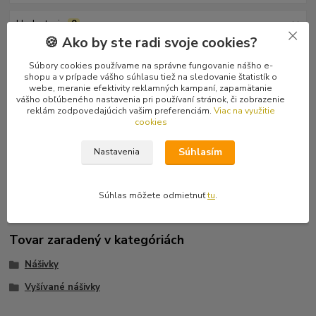
Hodnotenie
0
🍪 Ako by ste radi svoje cookies?
Komentáre
0
Súbory cookies používame na správne fungovanie nášho e-
shopu a v prípade vášho súhlasu tiež na sledovanie štatistík o
webe, meranie efektivity reklamných kampaní, zapamätanie
Kompletné špecifikácie
vášho obľúbeného nastavenia pri používaní stránok, či zobrazenie
reklám zodpovedajúcich vašim preferenciám.
Viac na využitie
cookies
Vyšívaná nášivka Fuck Justin Bieber. Biele logo na čiernom
podklade. Kvalitný filc, ktorý je pre pevnosť a dlhú trvácnosť
Súhlasím
Nastavenia
nášivky podložený podkladovým materiálom a vyšívantý aj s
rámikom.
Súhlas môžete odmietnuť
tu
.
Tovar zaradený v kategóriách
Nášivky
Vyšívané nášivky