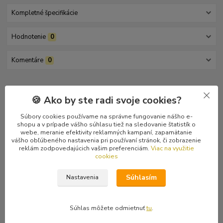
Kompletné špecifikácie
Hodnotenie
0
Komentáre
0
Kompletné špecifikácie
🍪 Ako by ste radi svoje cookies?
Zbesilý death / grind masaker ala Dying Fetus či Suffocation.
Súbory cookies používame na správne fungovanie nášho e-
Zacelofánovaný, posledný kus.
shopu a v prípade vášho súhlasu tiež na sledovanie štatistík o
webe, meranie efektivity reklamných kampaní, zapamätanie
Tracklist
vášho obľúbeného nastavenia pri používaní stránok, či zobrazenie
reklám zodpovedajúcich vašim preferenciám.
Viac na využitie
1 No Life For You
cookies
2 Fallen Ones
3 Sacramental Masturbation
Súhlasím
Nastavenia
4 Fles - Myxu
5 Devouring Reality
6 Revenge From An Asylum
Súhlas môžete odmietnuť
tu
.
7 Butchers Family
8 Maniacal Depressive Psychosis