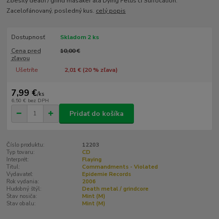
Zbesilý death / grind masaker ala Dying Fetus či Suffocation.
Zacelofánovaný, posledný kus.
celý popis
Dostupnosť
Skladom 2 ks
Cena pred
10,00 €
zľavou
Ušetríte
2,01 € (
20
% zľava)
7,99 €
/
ks
6,50 €
bez DPH
Pridať do košíka
Číslo produktu:
12203
Typ tovaru:
CD
Interprét:
Flaying
Titul:
Commandments - Violated
Vydavateľ:
Epidemie Records
Rok vydania:
2006
Hudobný štýl:
Death metal / grindcore
Stav nosiča:
Mint (M)
Stav obalu:
Mint (M)