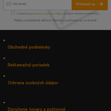
Prihlásiť sa
Súhlasím so
spracovaním osobných údajov
za účelom zasielania newslettera.
Môžete sa kedykoľvek odhlásiť. Novinky zasielame raz za štvrťrok.
•
Obchodné podmienky
•
Reklamačný poriadok
•
Ochrana osobných údajov
•
Doručenie tovaru a poštovné