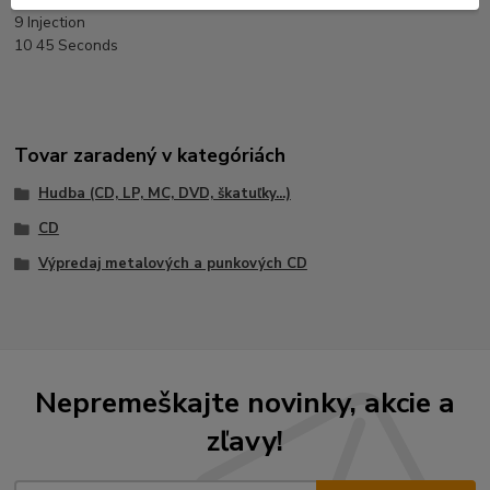
9 Injection
10 45 Seconds
Tovar zaradený v kategóriách
Hudba (CD, LP, MC, DVD, škatuľky...)
CD
Výpredaj metalových a punkových CD
Nepremeškajte novinky, akcie a
zľavy!