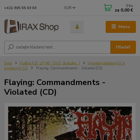
0
ks
EUR
+421 905 55 03 03
za
0,00 €
Menu
Hľadať
Úvod
Hudba (CD, LP, MC, DVD, škatuľky...)
Výpredaj metalových a
punkových CD
Flaying: Commandments - Violated (CD)
Flaying: Commandments -
Violated (CD)