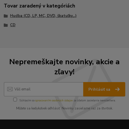
Tovar zaradený v kategóriách
Hudba (CD, LP, MC, DVD, škatuľky...)
CD
Nepremeškajte novinky, akcie a
zľavy!
Prihlásiť sa
Súhlasím so
spracovaním osobných údajov
za účelom zasielania newslettera.
Môžete sa kedykoľvek odhlásiť. Novinky zasielame raz za štvrťrok.