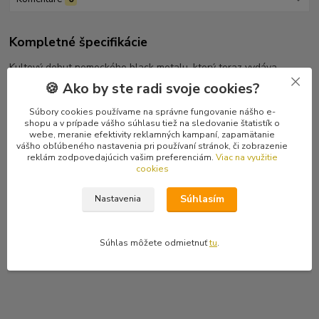
Kompletné špecifikácie
Kultový debut nemeckého black metalu, ktorý teraz vydáva
Napalm Records. Posledný kus.
🍪 Ako by ste radi svoje cookies?
Tracklist
Súbory cookies používame na správne fungovanie nášho e-
shopu a v prípade vášho súhlasu tiež na sledovanie štatistík o
1 Des Waldes Macht 5:30
webe, meranie efektivity reklamných kampaní, zapamätanie
2 Die Suche Nach Dem Licht 6:21
vášho obľúbeného nastavenia pri používaní stránok, či zobrazenie
3 Lauf Der Welt 8:10
reklám zodpovedajúcich vašim preferenciám.
Viac na využitie
cookies
4 Traumwald 5:17
5 Spiegelscherben 10:19
Súhlasím
Nastavenia
6 Von Glorreichem Schmerz 7:13
7 Rauschende Nächte 2:29
8 Weinende Ruinen 8:21
Súhlas môžete odmietnuť
tu
.
9 Weltenpilger 9:42
10 Verlorene Seelen 13:31