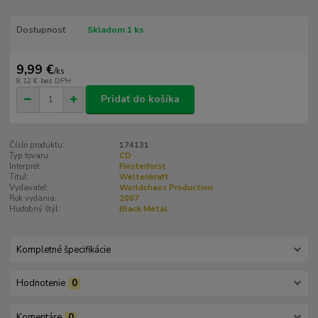
Dostupnosť
Skladom 1 ks
9,99 €
/
ks
8,12 €
bez DPH
Pridať do košíka
Číslo produktu:
174131
Typ tovaru:
CD
Interprét:
Finsterforst
Titul:
Weltenkraft
Vydavateľ:
Worldchaos Production
Rok vydania:
2007
Hudobný štýl:
Black Metal
Kompletné špecifikácie
Hodnotenie
0
Komentáre
0