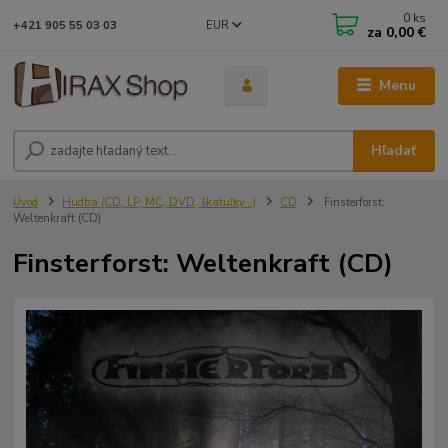
0
ks
EUR
+421 905 55 03 03
za
0,00 €
Menu
Hľadať
Úvod
Hudba (CD, LP, MC, DVD, škatuľky...)
CD
Finsterforst:
Weltenkraft (CD)
Finsterforst: Weltenkraft (CD)