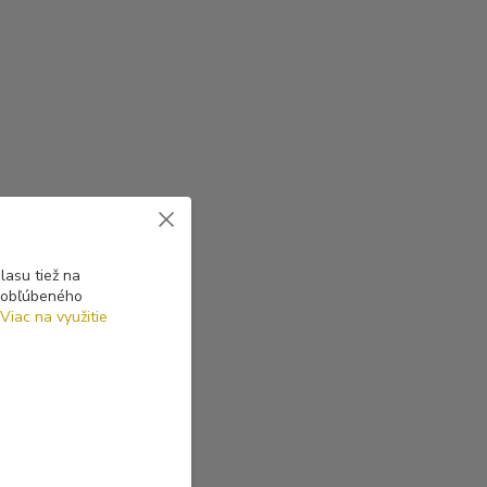
asu tiež na
o obľúbeného
Viac na využitie