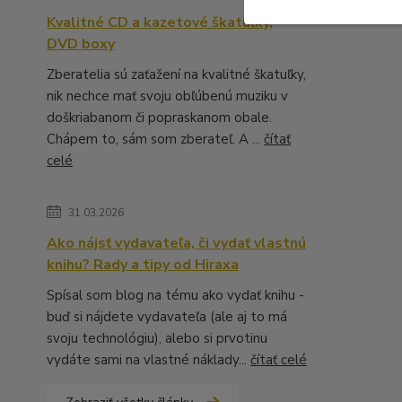
Kvalitné CD a kazetové škatuľky,
DVD boxy
Zberatelia sú zaťažení na kvalitné škatuľky,
nik nechce mať svoju obľúbenú muziku v
doškriabanom či popraskanom obale.
Chápem to, sám som zberateľ. A ...
čítať
celé
31.03.2026
Ako nájsť vydavateľa, či vydať vlastnú
knihu? Rady a tipy od Hiraxa
Spísal som blog na tému ako vydať knihu -
buď si nájdete vydavateľa (ale aj to má
svoju technológiu), alebo si prvotinu
vydáte sami na vlastné náklady...
čítať celé