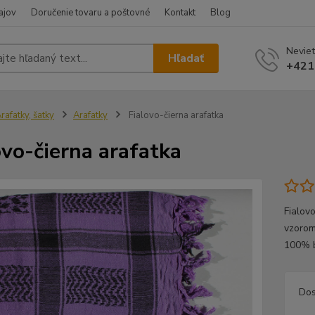
ajov
Doručenie tovaru a poštovné
Kontakt
Blog
Neviet
Hľadať
+421
rafatky, šatky
Arafatky
Fialovo-čierna arafatka
ovo-čierna arafatka
Fialov
vzorom
100% b
Dos