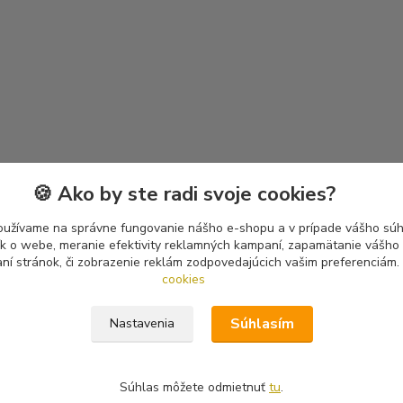
🍪 Ako by ste radi svoje cookies?
oužívame na správne fungovanie nášho e-shopu a v prípade vášho súhl
tík o webe, meranie efektivity reklamných kampaní, zapamätanie vášh
aní stránok, či zobrazenie reklám zodpovedajúcich vašim preferenciám.
cookies
Súhlasím
Nastavenia
Súhlas môžete odmietnuť
tu
.