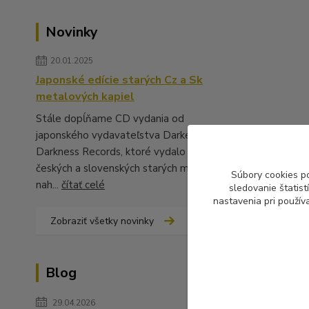
Novinky
20.01.2025
Japonské edície starých Cz a Sk
metalových kapiel
Stále dopĺňame CD vydania od
japonského vydavateľstva Darker Than
Darkness Records, ktoré vydalo množstvo
českých a slovenských starých metalových
Súbory cookies p
nah...
čítať celé
sledovanie štatis
nastavenia pri použív
Zobraziť všetky novinky
Blog
29.04.2026