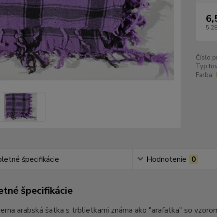
6,
5,28
Číslo p
Typ tov
Farba:
etné špecifikácie
Hodnotenie
0
tné špecifikácie
ierna arabská šatka s trblietkami známa ako "arafatka" so vzoro