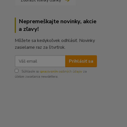
Zobraziť všetky články
Nepremeškajte novinky, akcie
a zľavy!
Môžete sa kedykoľvek odhlásiť. Novinky
zasielame raz za štvrťrok.
Prihlásiť sa
Súhlasím so
spracovaním osobných údajov
za
účelom zasielania newslettera.