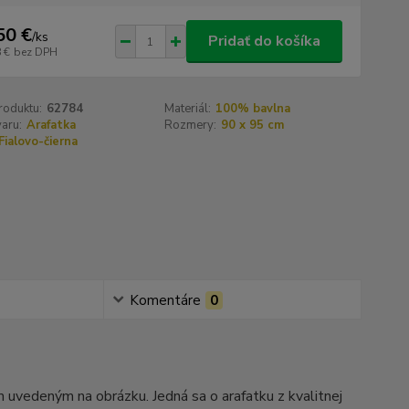
50 €
/
ks
Pridať do košíka
 €
bez DPH
roduktu:
62784
Materiál:
100% bavlna
aru:
Arafatka
Rozmery:
90 x 95 cm
Fialovo-čierna
Komentáre
0
m uvedeným na obrázku. Jedná sa o arafatku z kvalitnej