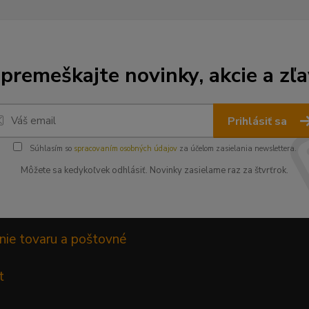
premeškajte novinky, akcie a zľa
Prihlásiť sa
Súhlasím so
spracovaním osobných údajov
za účelom zasielania newslettera.
Môžete sa kedykoľvek odhlásiť. Novinky zasielame raz za štvrťrok.
nie tovaru a poštovné
t