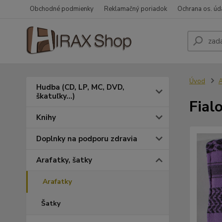
Obchodné podmienky
Reklamačný poriadok
Ochrana os. úd
Úvod
A
Hudba (CD, LP, MC, DVD,
škatuľky...)
Fial
Knihy
Doplnky na podporu zdravia
Arafatky, šatky
Arafatky
Šatky