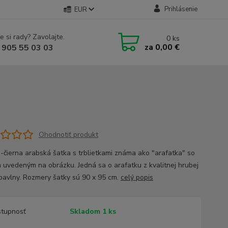
Prihlásenie
EUR
e si rady? Zavolajte.
0
ks
za
0,00 €
 905 55 03 03
Ohodnotiť produkt
o-čierna arabská šatka s trblietkami známa ako "arafatka" so
 uvedeným na obrázku. Jedná sa o arafatku z kvalitnej hrubej
avlny. Rozmery šatky sú 90 x 95 cm.
celý popis
tupnosť
Skladom 1 ks