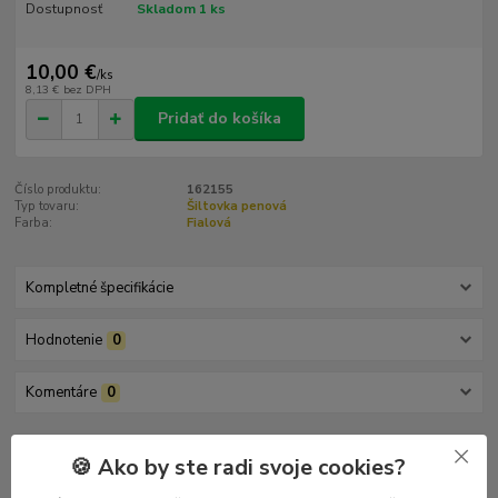
Dostupnosť
Skladom 1 ks
10,00 €
/
ks
8,13 €
bez DPH
Pridať do košíka
Číslo produktu:
162155
Typ tovaru:
Šiltovka penová
Farba:
Fialová
Kompletné špecifikácie
Hodnotenie
0
Komentáre
0
Kompletné špecifikácie
🍪 Ako by ste radi svoje cookies?