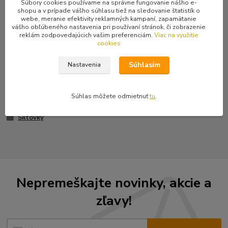
Kvalitná fialová šiltovka s penovým vrchom, sieťkovanou zadnou
Súbory cookies používame na správne fungovanie nášho e-
časťou a šiltom s penovým poťahom. Šilt je štvornásobne prešitý.
shopu a v prípade vášho súhlasu tiež na sledovanie štatistík o
webe, meranie efektivity reklamných kampaní, zapamätanie
Univerzálna veľkosť – nastaviteľná zadným plastovým upínaním.
vášho obľúbeného nastavenia pri používaní stránok, či zobrazenie
Profesionálne prevedenie.
reklám zodpovedajúcich vašim preferenciám.
Viac na využitie
cookies
Súhlasím
Nastavenia
Tovar zaradený v kategóriách
Súhlas môžete odmietnuť
tu
.
Čiapky, šiltovky
Šiltovky
Nepremeškajte novinky, akcie a
zľavy!