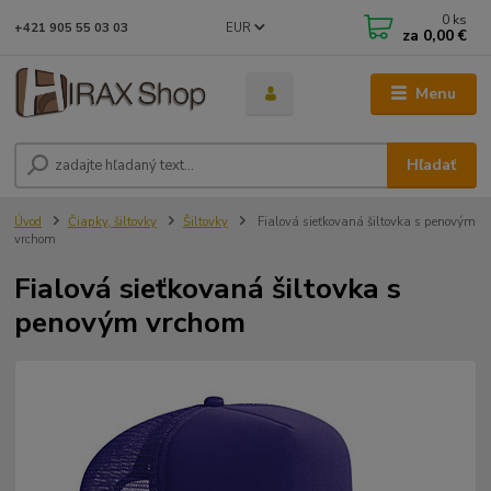
0
ks
EUR
+421 905 55 03 03
za
0,00 €
Menu
Hľadať
Úvod
Čiapky, šiltovky
Šiltovky
Fialová sieťkovaná šiltovka s penovým
vrchom
Fialová sieťkovaná šiltovka s
penovým vrchom