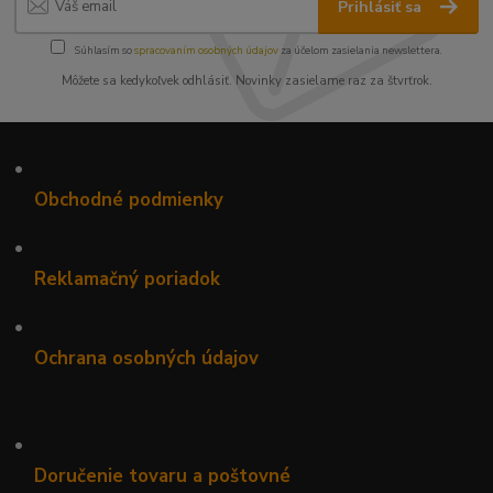
Prihlásiť sa
Súhlasím so
spracovaním osobných údajov
za účelom zasielania newslettera.
Môžete sa kedykoľvek odhlásiť. Novinky zasielame raz za štvrťrok.
•
Obchodné podmienky
•
Reklamačný poriadok
•
Ochrana osobných údajov
•
Doručenie tovaru a poštovné