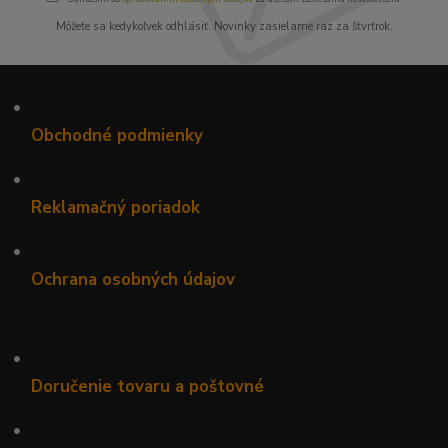
Môžete sa kedykoľvek odhlásiť. Novinky zasielame raz za štvrťrok.
•
Obchodné podmienky
•
Reklamačný poriadok
•
Ochrana osobných údajov
•
Doručenie tovaru a poštovné
•