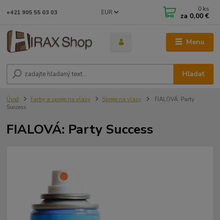
0
ks
EUR
+421 905 55 03 03
za
0,00 €
Menu
Hľadať
Úvod
Farby a spreje na vlasy
Spreje na vlasy
FIALOVÁ: Party
Success
FIALOVÁ: Party Success