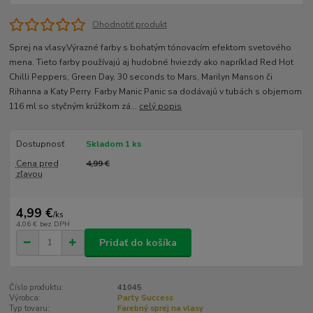
Ohodnotiť produkt
Sprej na vlasy.Výrazné farby s bohatým tónovacím efektom svetového
mena. Tieto farby používajú aj hudobné hviezdy ako napríklad Red Hot
Chilli Peppers, Green Day, 30 seconds to Mars, Marilyn Manson či
Rihanna a Katy Perry. Farby Manic Panic sa dodávajú v tubách s objemom
116 ml so styčným krúžkom zá...
celý popis
Dostupnosť
Skladom 1 ks
Cena pred
4,99 €
zľavou
4,99 €
/
ks
4,06 €
bez DPH
Pridať do košíka
Číslo produktu:
41045
Výrobca:
Party Success
Typ tovaru:
Farebný sprej na vlasy