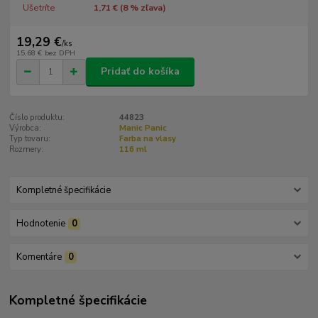
Ušetríte
1,71 € (
8
% zľava)
19,29 €
/
ks
15,68 €
bez DPH
Pridať do košíka
Číslo produktu:
44823
Výrobca:
Manic Panic
Typ tovaru:
Farba na vlasy
Rozmery:
116 ml
Kompletné špecifikácie
Hodnotenie
0
Komentáre
0
Kompletné špecifikácie