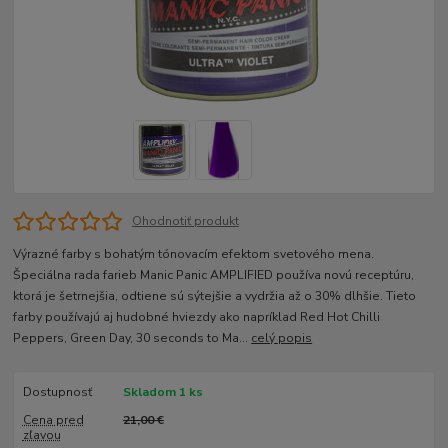
Ohodnotiť produkt
Výrazné farby s bohatým tónovacím efektom svetového mena.
Špeciálna rada farieb Manic Panic AMPLIFIED používa novú receptúru,
ktorá je šetrnejšia, odtiene sú sýtejšie a vydržia až o 30% dlhšie. Tieto
farby používajú aj hudobné hviezdy ako napríklad Red Hot Chilli
Peppers, Green Day, 30 seconds to Ma...
celý popis
Dostupnosť
Skladom 1 ks
Cena pred
21,00 €
zľavou