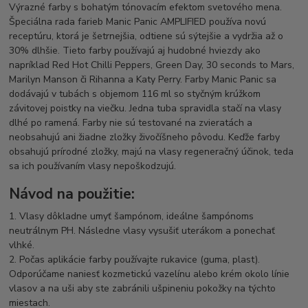
Výrazné farby s bohatým tónovacím efektom svetového mena.
Špeciálna rada farieb Manic Panic AMPLIFIED používa novú
receptúru, ktorá je šetrnejšia, odtiene sú sýtejšie a vydržia až o
30% dlhšie. Tieto farby používajú aj hudobné hviezdy ako
napríklad Red Hot Chilli Peppers, Green Day, 30 seconds to Mars,
Marilyn Manson či Rihanna a Katy Perry. Farby Manic Panic sa
dodávajú v tubách s objemom 116 ml so styčným krúžkom
závitovej poistky na viečku. Jedna tuba spravidla stačí na vlasy
dlhé po ramená. Farby nie sú testované na zvieratách a
neobsahujú ani žiadne zložky živočíšneho pôvodu. Keďže farby
obsahujú prírodné zložky, majú na vlasy regeneračný účinok, teda
sa ich používaním vlasy nepoškodzujú.
Návod na použitie:
1. Vlasy dôkladne umyť šampónom, ideálne šampónoms
neutrálnym PH. Následne vlasy vysušiť uterákom a ponechať
vlhké.
2. Počas aplikácie farby používajte rukavice (guma, plast).
Odporúčame naniesť kozmetickú vazelínu alebo krém okolo línie
vlasov a na uši aby ste zabránili ušpineniu pokožky na týchto
miestach.