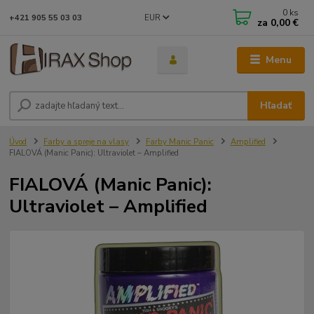
0
ks
EUR
+421 905 55 03 03
za
0,00 €
Menu
Hľadať
Úvod
Farby a spreje na vlasy
Farby Manic Panic
Amplified
FIALOVÁ (Manic Panic): Ultraviolet – Amplified
FIALOVÁ (Manic Panic):
Ultraviolet – Amplified