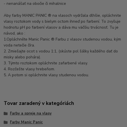
- nenanášať na obočie či mihalnice
Aby farby MANIC PANIC ® na vlasoch vydržala dlhšie, opláchnite
vlasy roztokom vody s bielym octom ihneď po farbení. To zvyšuje
hodnotu pH po farbení vlasov a dáva mu väčšiu trvácnosť. Tu je
návod, ako :
1.Opláchněte Manic Panic ® Farbu z vlasov studenou vodou, kým
voda netečie číra.
2. Zmiešajte ocot s vodou 1:1, (skúste pol šálky každého dať do
misky alebo pohára).
3. Týmto roztokom opláchnite zafarbené vlasy.
4. Rozčešte vlasy hrebeňom.
5. A potom si opláchnite vlasy studenou vodou.
Tovar zaradený v kategóriách
Farby a spreje na vlasy
Farby Manic Panic