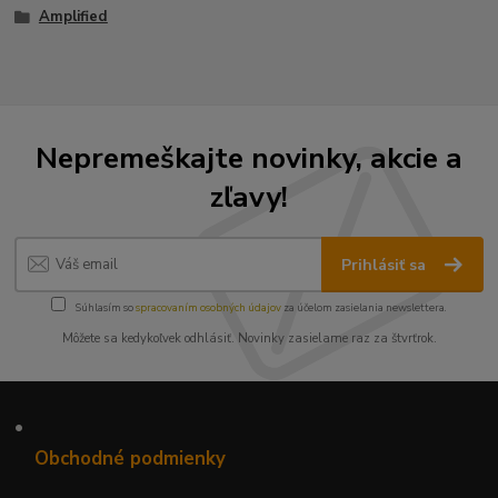
Amplified
Nepremeškajte novinky, akcie a
zľavy!
Prihlásiť sa
Súhlasím so
spracovaním osobných údajov
za účelom zasielania newslettera.
Môžete sa kedykoľvek odhlásiť. Novinky zasielame raz za štvrťrok.
•
Obchodné podmienky