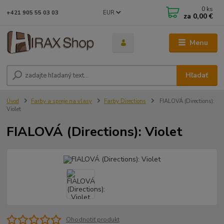
0
ks
EUR
+421 905 55 03 03
za
0,00 €
Menu
Hľadať
Úvod
Farby a spreje na vlasy
Farby Directions
FIALOVÁ (Directions):
Violet
FIALOVÁ (Directions): Violet
Ohodnotiť produkt