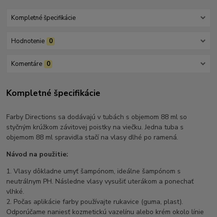
Kompletné špecifikácie
Hodnotenie
0
Komentáre
0
Kompletné špecifikácie
Farby Directions sa dodávajú v tubách s objemom 88 ml so
styčným krúžkom závitovej poistky na viečku. Jedna tuba s
objemom 88 ml spravidla stačí na vlasy dlhé po ramená.
Návod na použitie:
1. Vlasy dôkladne umyť šampónom, ideálne šampónom s
neutrálnym PH. Následne vlasy vysušiť uterákom a ponechať
vlhké.
2. Počas aplikácie farby používajte rukavice (guma, plast).
Odporúčame naniesť kozmetickú vazelínu alebo krém okolo línie