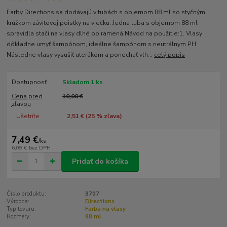
Farby Directions sa dodávajú v tubách s objemom 88 ml so styčným
krúžkom závitovej poistky na viečku. Jedna tuba s objemom 88 ml
spravidla stačí na vlasy dlhé po ramená.Návod na použitie:1. Vlasy
dôkladne umyť šampónom, ideálne šampónom s neutrálnym PH.
Následne vlasy vysušiť uterákom a ponechať vlh...
celý popis
Dostupnosť
Skladom 1 ks
Cena pred
10,00 €
zľavou
Ušetríte
2,51 € (
25
% zľava)
7,49 €
/
ks
6,09 €
bez DPH
Pridať do košíka
Číslo produktu:
3707
Výrobca:
Directions
Typ tovaru:
Farba na vlasy
Rozmery:
88 ml