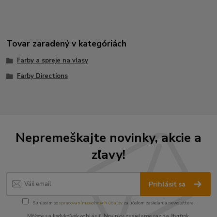
Tovar zaradený v kategóriách
Farby a spreje na vlasy
Farby Directions
Nepremeškajte novinky, akcie a
zľavy!
Prihlásiť sa
Súhlasím so
spracovaním osobných údajov
za účelom zasielania newslettera.
Môžete sa kedykoľvek odhlásiť. Novinky zasielame raz za štvrťrok.