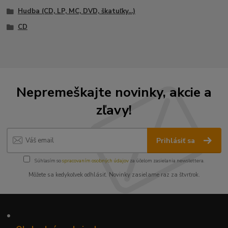
Hudba (CD, LP, MC, DVD, škatuľky...)
CD
Nepremeškajte novinky, akcie a
zľavy!
Prihlásiť sa
Súhlasím so
spracovaním osobných údajov
za účelom zasielania newslettera.
Môžete sa kedykoľvek odhlásiť. Novinky zasielame raz za štvrťrok.
•