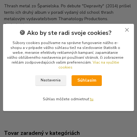
Thrash metal zo Španielska. Po debute "Depravity" (2014) prišiel
tento ich druhý album v poradí vydaný old school thrash
metalovým vydavateľstvom Thanatology Productions.
Posledný kus.
🍪 Ako by ste radi svoje cookies?
Tracklist
Súbory cookies používame na správne fungovanie nášho e-
1 An Eeire Down
shopu a v prípade vášho súhlasu tiež na sledovanie štatistík o
2 Over The Altar
webe, meranie efektivity reklamných kampaní, zapamätanie
3 Hegemony Of Hatred
vášho obľúbeného nastavenia pri používaní stránok, či zobrazenie
reklám zodpovedajúcich vašim preferenciám.
Viac na využitie
4 Escoria Humana
cookies
5 On Your Mother's Face
6 The Worst Is Yet To Come
Súhlasím
Nastavenia
7 Sodomize A Priest
8 El Cepo De Mi Coche
9 Epic Hangover
Súhlas môžete odmietnuť
tu
.
10 God Is A Shemale
Tovar zaradený v kategóriách