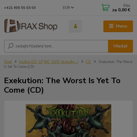
0
ks
EUR
+421 905 55 03 03
za
0,00 €
Menu
Hľadať
Úvod
Hudba (CD, LP, MC, DVD, škatuľky...)
CD
Exekution: The Worst
Is Yet To Come (CD)
Exekution: The Worst Is Yet To
Come (CD)