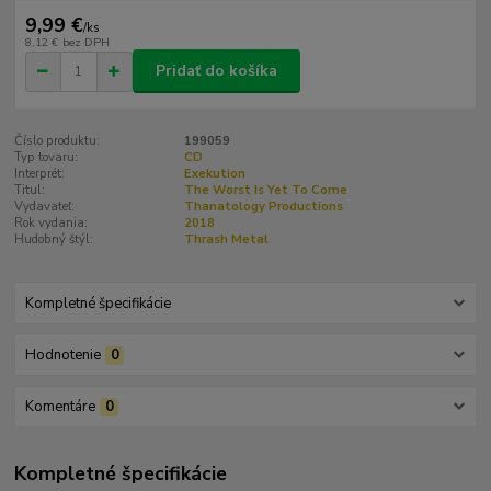
9,99 €
/
ks
8,12 €
bez DPH
Pridať do košíka
Číslo produktu:
199059
Typ tovaru:
CD
Interprét:
Exekution
Titul:
The Worst Is Yet To Come
Vydavateľ:
Thanatology Productions
Rok vydania:
2018
Hudobný štýl:
Thrash Metal
Kompletné špecifikácie
Hodnotenie
0
Komentáre
0
Kompletné špecifikácie