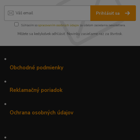
Prihlásiť sa
Súhlasím so
spracovaním osobných údajov
za účelom zasielania newslettera.
Môžete sa kedykoľvek odhlásiť. Novinky zasielame raz za štvrťrok.
•
Obchodné podmienky
•
Reklamačný poriadok
•
Ochrana osobných údajov
•