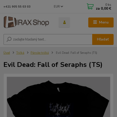
0
ks
EUR
+421 905 55 03 03
za
0,00 €
Menu
Hľadať
Úvod
Tričká
Pánske tričká
Evil Dead: Fall of Seraphs (TS)
Evil Dead: Fall of Seraphs (TS)