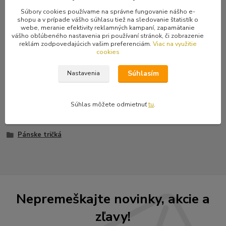
Komentáre
0
Súbory cookies používame na správne fungovanie nášho e-
shopu a v prípade vášho súhlasu tiež na sledovanie štatistík o
webe, meranie efektivity reklamných kampaní, zapamätanie
Kompletné špecifikácie
vášho obľúbeného nastavenia pri používaní stránok, či zobrazenie
reklám zodpovedajúcich vašim preferenciám.
Viac na využitie
Black metal zo Slovenska.
cookies
Súhlasím
Nastavenia
Tovar zaradený v kategóriách
Súhlas môžete odmietnuť
tu
.
Tričká
Pánske tričká
Nepremeškajte novinky, akcie a
zľavy!