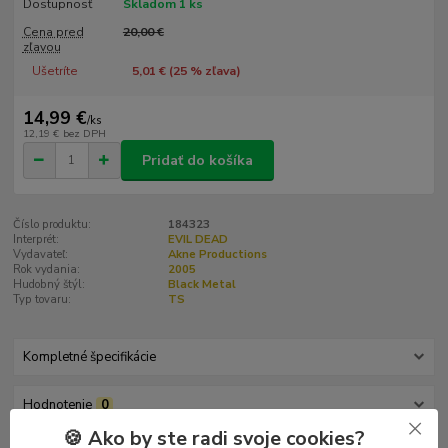
Dostupnosť
Skladom 1 ks
Cena pred
20,00 €
zľavou
Ušetríte
5,01 € (
25
% zľava)
14,99 €
/
ks
12,19 €
bez DPH
Pridať do košíka
Číslo produktu:
184323
Interprét:
EVIL DEAD
Vydavateľ:
Akne Productions
Rok vydania:
2005
Hudobný štýl:
Black Metal
Typ tovaru:
TS
Kompletné špecifikácie
Hodnotenie
0
🍪 Ako by ste radi svoje cookies?