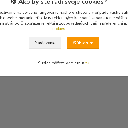
🍪 Ako by ste radi svoje cookies?
oužívame na správne fungovanie nášho e-shopu a v prípade vášho súhl
tík o webe, meranie efektivity reklamných kampaní, zapamätanie vášh
aní stránok, či zobrazenie reklám zodpovedajúcich vašim preferenciám.
cookies
Súhlasím
Nastavenia
Súhlas môžete odmietnuť
tu
.