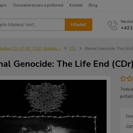
ajov
Doručenie tovaru a poštovné
Kontakt
Blog
Neviet
Hľadať
+421
udba (CD, LP, MC, DVD, škatuľky...)
CDr
Eternal Genocide: The Life 
nal Genocide: The Life End (CDr
Tridsi
potlač
Dos
Cen