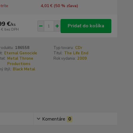
tríte
4,01 € (
50
% zľava)
99 €
/
ks
Pridať do košíka
 €
bez DPH
roduktu:
186558
Typ tovaru:
CDr
t:
Eternal Genocide
Titul:
The Life End
teľ:
Metal Throne
Rok vydania:
2009
Productions
ý štýl:
Black Metal
Komentáre
0