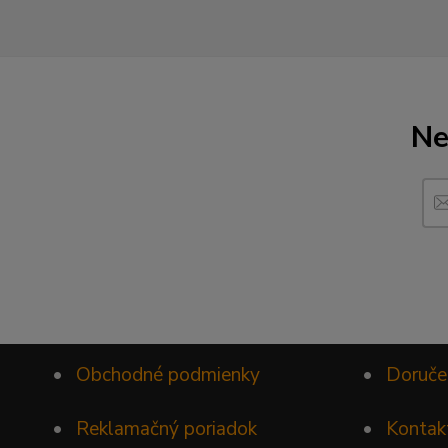
Ne
•
Obchodné podmienky
•
Doruče
•
Reklamačný poriadok
•
Kontak