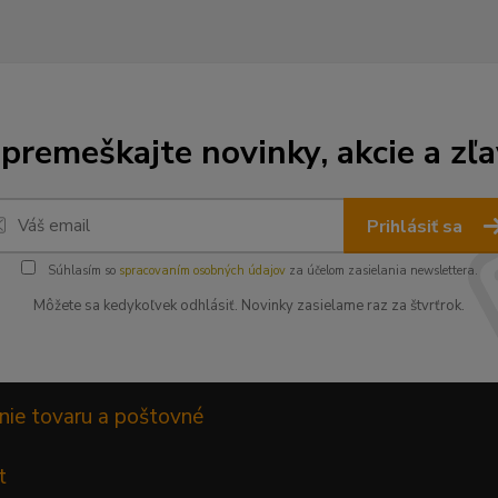
premeškajte novinky, akcie a zľa
Prihlásiť sa
Súhlasím so
spracovaním osobných údajov
za účelom zasielania newslettera.
Môžete sa kedykoľvek odhlásiť. Novinky zasielame raz za štvrťrok.
nie tovaru a poštovné
t