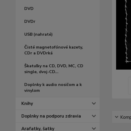
DVD
DVDr
USB (nahraté)
Čisté magnetofónové kazety,
CDr a DVDrká
Škatuľky na CD, DVD, MC, CD
single, dvoj-CD...
Doplnky k audio nosičom a k
vinylom
Knihy
Doplnky na podporu zdravia
Kompl
Arafatky, šatky