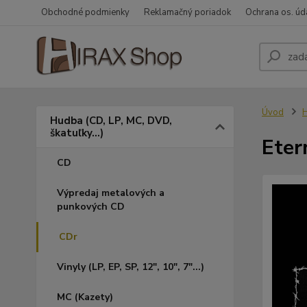
Obchodné podmienky
Reklamačný poriadok
Ochrana os. úd
Úvod
H
Hudba (CD, LP, MC, DVD,
škatuľky...)
Eter
CD
Výpredaj metalových a
punkových CD
CDr
Vinyly (LP, EP, SP, 12", 10", 7"...)
MC (Kazety)