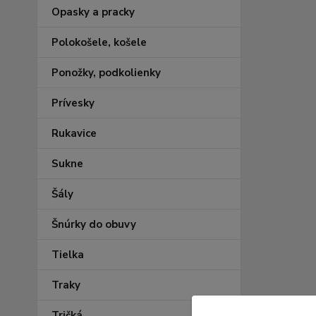
Opasky a pracky
Polokošele, košele
Ponožky, podkolienky
Prívesky
Rukavice
Sukne
Šály
Šnúrky do obuvy
Tielka
Traky
Tričká