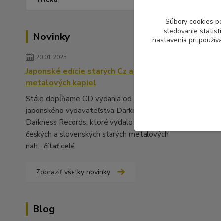
Súbory cookies p
sledovanie štatis
Novinky
nastavenia pri použív
20.01.2025
Japonské edície starých Cz a Sk
metalových kapiel
Stále dopĺňame CD vydania od
japonského vydavateľstva Darker Than
Darkness Records, ktoré vydalo množstvo
českých a slovenských starých metalových
nah...
čítať celé
Zobraziť všetky novinky
Blog