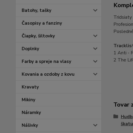
Komple
Batohy, tašky
Tridsiaty
Časopisy a fanziny
Profesio
Posledné 
Čiapky, šiltovky
Tracklis
Doplnky
1 Anti - 
2 The Li
Farby a spreje na vlasy
Kovania a ozdoby z kovu
Kravaty
Mikiny
Tovar 
Náramky
Hudba
škatuľ
Nášivky