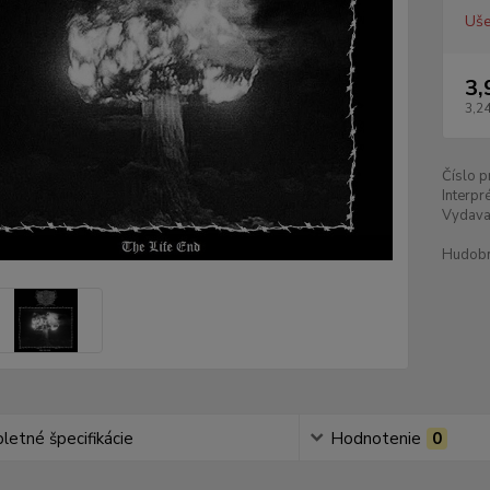
Uše
3,
3,24
Číslo p
Interpré
Vydava
Hudobn
etné špecifikácie
Hodnotenie
0