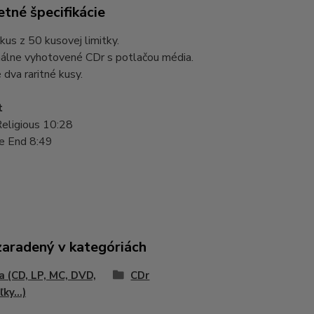
tné špecifikácie
 kus z 50 kusovej limitky.
nálne vyhotovené CDr s potlačou média.
dva raritné kusy.
t
Religious 10:28
fe End 8:49
zaradený v kategóriách
 (CD, LP, MC, DVD,
CDr
ky...)