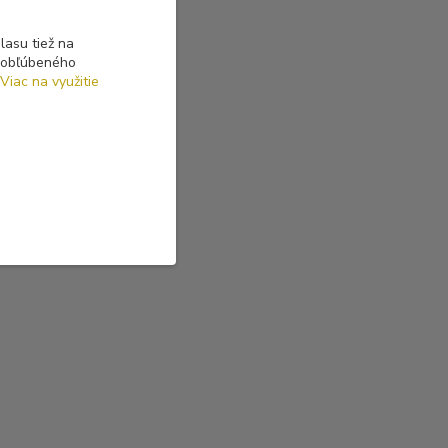
asu tiež na
o obľúbeného
Viac na využitie