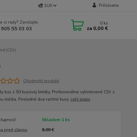
Prihlásenie
EUR
e si rady? Zavolajte.
0
ks
za
0,00 €
 905 55 03 03
End (CDr)
)
Ohodnotiť produkt
aty kus z 50 kusovej limitky. Profesionálne vyhotovené CDr s
ou média. Posledné dva raritné kusy.
celý popis
tupnosť
Skladom 1 ks
a pred zľavou
8,00 €