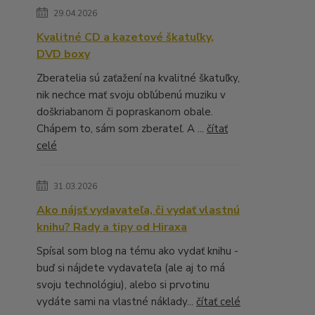
29.04.2026
Kvalitné CD a kazetové škatuľky,
DVD boxy
Zberatelia sú zaťažení na kvalitné škatuľky,
nik nechce mať svoju obľúbenú muziku v
doškriabanom či popraskanom obale.
Chápem to, sám som zberateľ. A ...
čítať
celé
31.03.2026
Ako nájsť vydavateľa, či vydať vlastnú
knihu? Rady a tipy od Hiraxa
Spísal som blog na tému ako vydať knihu -
buď si nájdete vydavateľa (ale aj to má
svoju technológiu), alebo si prvotinu
vydáte sami na vlastné náklady...
čítať celé