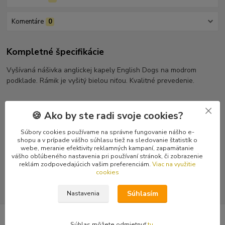
Komentáre
0
Kompletné špecifikácie
Vyšívaná nášivka anglickej kapely English Dogs na modrom
podklade. Rámik je vyšitý bielou niťou. Kvalitné prevedenie.
🍪 Ako by ste radi svoje cookies?
Tovar zaradený v kategóriách
Súbory cookies používame na správne fungovanie nášho e-
shopu a v prípade vášho súhlasu tiež na sledovanie štatistík o
Nášivky
webe, meranie efektivity reklamných kampaní, zapamätanie
vášho obľúbeného nastavenia pri používaní stránok, či zobrazenie
Vyšívané nášivky
reklám zodpovedajúcich vašim preferenciám.
Viac na využitie
cookies
Súhlasím
Nastavenia
Súhlas môžete odmietnuť
tu
.