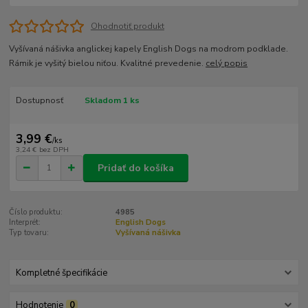
Ohodnotiť produkt
Vyšívaná nášivka anglickej kapely English Dogs na modrom podklade.
Rámik je vyšitý bielou niťou. Kvalitné prevedenie.
celý popis
Dostupnosť
Skladom 1 ks
3,99 €
/
ks
3,24 €
bez DPH
Pridať do košíka
Číslo produktu:
4985
Interprét:
English Dogs
Typ tovaru:
Vyšívaná nášivka
Kompletné špecifikácie
Hodnotenie
0