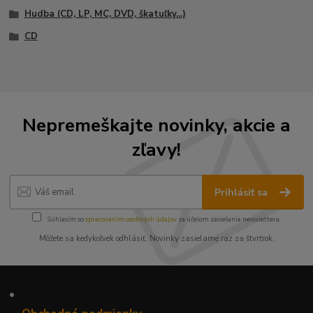
Hudba (CD, LP, MC, DVD, škatuľky...)
CD
Nepremeškajte novinky, akcie a
zľavy!
Prihlásiť sa
Súhlasím so
spracovaním osobných údajov
za účelom zasielania newslettera.
Môžete sa kedykoľvek odhlásiť. Novinky zasielame raz za štvrťrok.
•