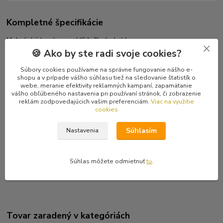
Kompletné špecifikácie
Melodické hardcore z USA. Posledný kus.
🍪 Ako by ste radi svoje cookies?
Tracklist
Súbory cookies používame na správne fungovanie nášho e-
1 An Illness To Call Your Own
shopu a v prípade vášho súhlasu tiež na sledovanie štatistík o
2 Muffled
webe, meranie efektivity reklamných kampaní, zapamätanie
3 New Hampshire
vášho obľúbeného nastavenia pri používaní stránok, či zobrazenie
reklám zodpovedajúcich vašim preferenciám.
Viac na využitie
4 The Thoughtless Existence
cookies
5 Calm Seas Dead Breeze
6 The Day The World Fell Down
Súhlasím
Nastavenia
7 Luxury Suicide
8 Cast Me Out
9 Son Of Deception
Súhlas môžete odmietnuť
tu
.
10 Return To Thought And A Thank You Letter
Tovar zaradený v kategóriách