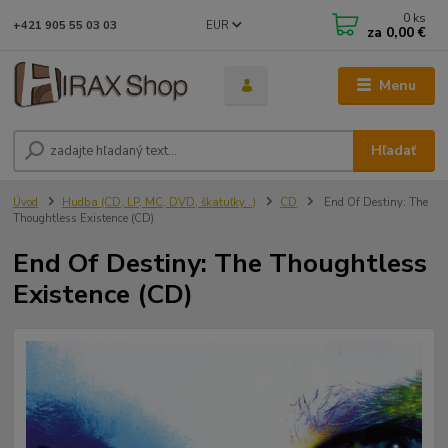
0
ks
EUR
+421 905 55 03 03
za
0,00 €
Menu
Hľadať
Úvod
Hudba (CD, LP, MC, DVD, škatuľky...)
CD
End Of Destiny: The
Thoughtless Existence (CD)
End Of Destiny: The Thoughtless
Existence (CD)