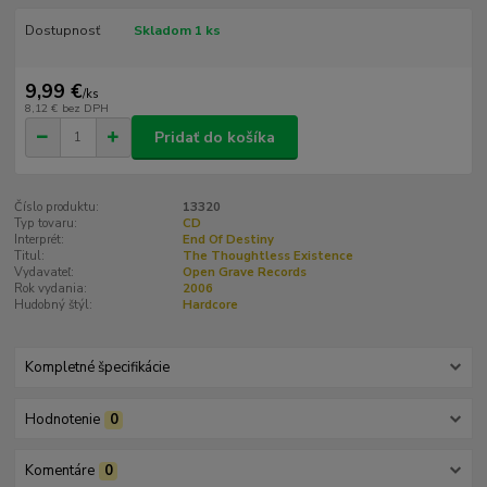
Dostupnosť
Skladom 1 ks
9,99 €
/
ks
8,12 €
bez DPH
Pridať do košíka
Číslo produktu:
13320
Typ tovaru:
CD
Interprét:
End Of Destiny
Titul:
The Thoughtless Existence
Vydavateľ:
Open Grave Records
Rok vydania:
2006
Hudobný štýl:
Hardcore
Kompletné špecifikácie
Hodnotenie
0
Komentáre
0