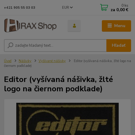
0
ks
EUR
+421 905 55 03 03
za
0,00 €
Menu
Hľadať
Úvod
Nášivky
Vyšívané nášivky
Editor (vyšívaná nášivka, žlté logo na
čiernom podklade)
Editor (vyšívaná nášivka, žlté
logo na čiernom podklade)