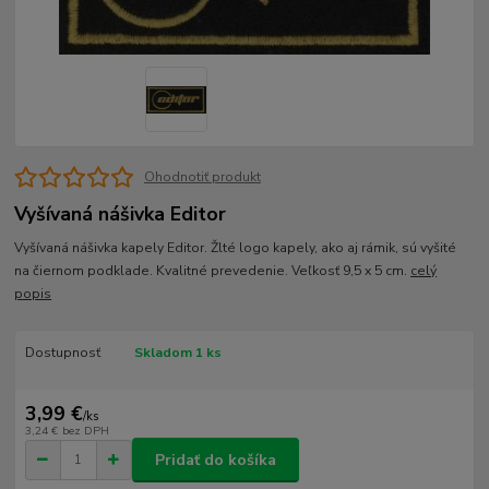
Ohodnotiť produkt
Vyšívaná nášivka Editor
Vyšívaná nášivka kapely Editor. Žlté logo kapely, ako aj rámik, sú vyšité
na čiernom podklade. Kvalitné prevedenie. Veľkosť 9,5 x 5 cm.
celý
popis
Dostupnosť
Skladom 1 ks
3,99 €
/
ks
3,24 €
bez DPH
Pridať do košíka