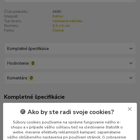
Číslo produktu:
4685
Interprét:
Editor
Typ tovaru:
Vyšívaná nášivka
Rozmery:
9,5 x 5 cm
Farba:
Čierna
Kompletné špecifikácie
Hodnotenie
0
Komentáre
0
Kompletné špecifikácie
Vyšívaná nášivka kapely Editor. Žlté logo kapely, ako aj rámik, sú
🍪 Ako by ste radi svoje cookies?
vyšité na čiernom podklade. Kvalitné prevedenie. Veľkosť 9,5 x 5
cm.
Súbory cookies používame na správne fungovanie nášho e-
shopu a v prípade vášho súhlasu tiež na sledovanie štatistík o
webe, meranie efektivity reklamných kampaní, zapamätanie
vášho obľúbeného nastavenia pri používaní stránok, či zobrazenie