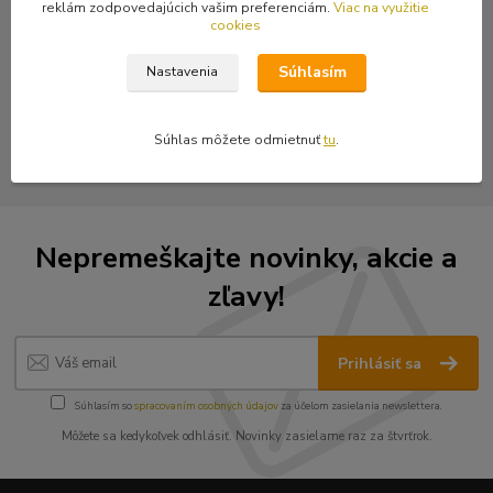
reklám zodpovedajúcich vašim preferenciám.
Viac na využitie
cookies
Tovar zaradený v kategóriách
Súhlasím
Nastavenia
Nášivky
Vyšívané nášivky
Súhlas môžete odmietnuť
tu
.
Nepremeškajte novinky, akcie a
zľavy!
Prihlásiť sa
Súhlasím so
spracovaním osobných údajov
za účelom zasielania newslettera.
Môžete sa kedykoľvek odhlásiť. Novinky zasielame raz za štvrťrok.