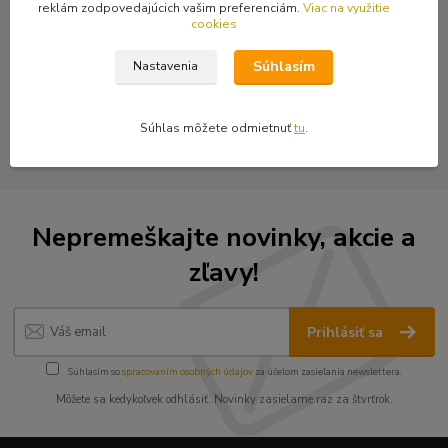
reklám zodpovedajúcich vašim preferenciám.
Viac na využitie
cookies
Tovar zaradený v kategóriách
Súhlasím
Nastavenia
Nášivky
Vyšívané nášivky
Súhlas môžete odmietnuť
tu
.
Nepremeškajte novinky, akcie a
zľavy!
Prihlásiť sa
Súhlasím so
spracovaním osobných údajov
za účelom zasielania newslettera.
Môžete sa kedykoľvek odhlásiť. Novinky zasielame raz za štvrťrok.