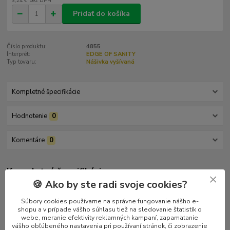
3,24 €
bez DPH
Pridať do košíka
Číslo produktu:
4855
Interprét:
EDGE OF SANITY
Typ tovaru:
Nášivka vyšívaná
Kompletné špecifikácie
Hodnotenie
0
Komentáre
0
Kompletné špecifikácie
🍪 Ako by ste radi svoje cookies?
Vyšívaná nášivka Edge of Sanity. Modré logo vyšité na čiernom
podklade. Rámik je vyšitý bielou niťou. Kvalitné prevedenie.
Súbory cookies používame na správne fungovanie nášho e-
shopu a v prípade vášho súhlasu tiež na sledovanie štatistík o
webe, meranie efektivity reklamných kampaní, zapamätanie
vášho obľúbeného nastavenia pri používaní stránok, či zobrazenie