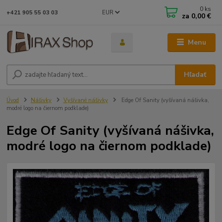
0
ks
EUR
+421 905 55 03 03
za
0,00 €
Menu
Hľadať
Úvod
Nášivky
Vyšívané nášivky
Edge Of Sanity (vyšívaná nášivka,
modré logo na čiernom podklade)
Edge Of Sanity (vyšívaná nášivka,
modré logo na čiernom podklade)