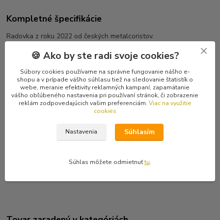
Kompletné špecifikácie
Radovka z roku 2022 od českých metalcoristov.
Posledný, zacelofánovaný kus.
🍪 Ako by ste radi svoje cookies?
Tracklist
Súbory cookies používame na správne fungovanie nášho e-
1 Pharmageddon 4:06
shopu a v prípade vášho súhlasu tiež na sledovanie štatistík o
2 Země Krále Miroslava 3:14
webe, meranie efektivity reklamných kampaní, zapamätanie
vášho obľúbeného nastavenia pri používaní stránok, či zobrazenie
3 Ve Světě Lží 4:17
reklám zodpovedajúcich vašim preferenciám.
Viac na využitie
4 Černá Je Metal 3:34
cookies
5 Jako Indián 3:40
6 Není Nám Souzený 3:27
Súhlasím
Nastavenia
7 Déjà Vu 3:40
8 Psychopat 3:16
9 Lidice 4:25
Súhlas môžete odmietnuť
tu
.
10 Odpusť Nám 4:26
Tovar zaradený v kategóriách