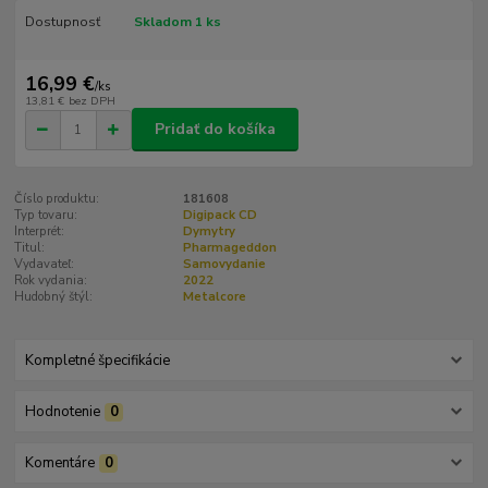
Dostupnosť
Skladom 1 ks
16,99 €
/
ks
13,81 €
bez DPH
Pridať do košíka
Číslo produktu:
181608
Typ tovaru:
Digipack CD
Interprét:
Dymytry
Titul:
Pharmageddon
Vydavateľ:
Samovydanie
Rok vydania:
2022
Hudobný štýl:
Metalcore
Kompletné špecifikácie
Hodnotenie
0
Komentáre
0