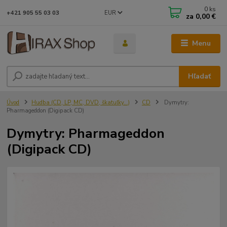
0
ks
EUR
+421 905 55 03 03
za
0,00 €
Menu
Hľadať
Úvod
Hudba (CD, LP, MC, DVD, škatuľky...)
CD
Dymytry:
Pharmageddon (Digipack CD)
Dymytry: Pharmageddon
(Digipack CD)