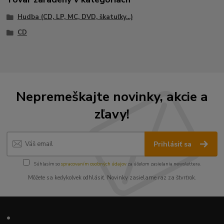
Hudba (CD, LP, MC, DVD, škatuľky...)
CD
Nepremeškajte novinky, akcie a
zľavy!
Prihlásiť sa
Súhlasím so
spracovaním osobných údajov
za účelom zasielania newslettera.
Môžete sa kedykoľvek odhlásiť. Novinky zasielame raz za štvrťrok.
•