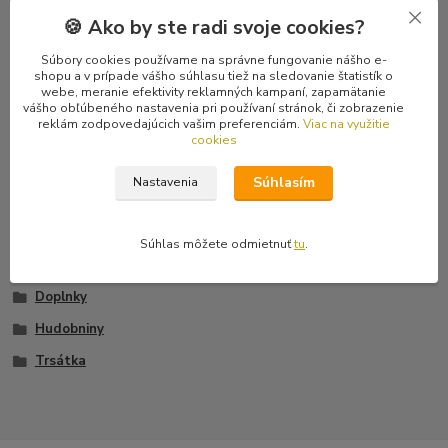
🍪 Ako by ste radi svoje cookies?
Komentáre
0
Súbory cookies používame na správne fungovanie nášho e-
shopu a v prípade vášho súhlasu tiež na sledovanie štatistík o
webe, meranie efektivity reklamných kampaní, zapamätanie
Kompletné špecifikácie
vášho obľúbeného nastavenia pri používaní stránok, či zobrazenie
reklám zodpovedajúcich vašim preferenciám.
Viac na využitie
Kvalitné nylonové gitarové trsátko s protišmykovým dezénom v
cookies
hrúbke 0,38 mm.
Súhlasím
Nastavenia
Súhlas môžete odmietnuť
tu
.
Tovar zaradený v kategóriách
Doplnky
Hudobniny
Trsátka