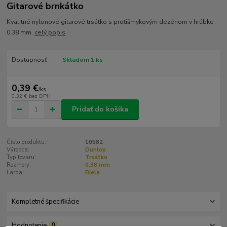
Gitarové brnkátko
Kvalitné nylonové gitarové trsátko s protišmykovým dezénom v hrúbke
0,38 mm.
celý popis
Dostupnosť
Skladom 1 ks
0,39 €
/
ks
0,32 €
bez DPH
Pridať do košíka
Číslo produktu:
10582
Výrobca:
Dunlop
Typ tovaru:
Trsátko
Rozmery:
0,38 mm
Farba:
Biela
Kompletné špecifikácie
Hodnotenie
0