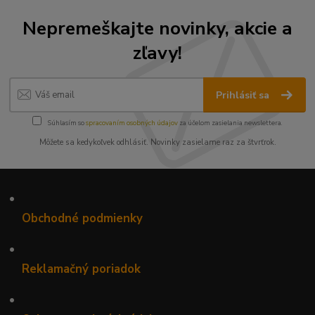
Nepremeškajte novinky, akcie a
zľavy!
Prihlásiť sa
Súhlasím so
spracovaním osobných údajov
za účelom zasielania newslettera.
Môžete sa kedykoľvek odhlásiť. Novinky zasielame raz za štvrťrok.
•
Obchodné podmienky
•
Reklamačný poriadok
•