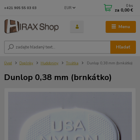
0
ks
EUR
+421 905 55 03 03
za
0,00 €
Menu
Hľadať
Úvod
Doplnky
Hudobniny
Trsátka
Dunlop 0,38 mm (brnkátko)
Dunlop 0,38 mm (brnkátko)