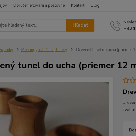
ajov
Doručenie tovaru a poštovné
Kontakt
Blog
Neviet
Hľadať
+421
Doplnky
Piercingy, náušnice, tunely
Drevený tunel do ucha (priemer 
ený tunel do ucha (priemer 12
Drev
Dreven
kvalit
Dos