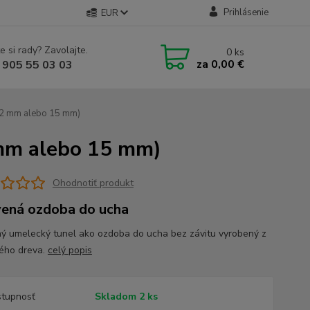
Prihlásenie
EUR
e si rady? Zavolajte.
0
ks
za
0,00 €
 905 55 03 03
12 mm alebo 15 mm)
 mm alebo 15 mm)
Ohodnotiť produkt
ená ozdoba do ucha
ý umelecký tunel ako ozdoba do ucha bez závitu vyrobený z
ného dreva.
celý popis
tupnosť
Skladom 2 ks