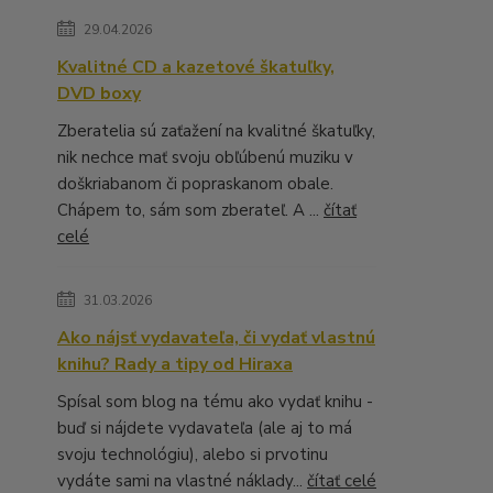
29.04.2026
Kvalitné CD a kazetové škatuľky,
DVD boxy
Zberatelia sú zaťažení na kvalitné škatuľky,
nik nechce mať svoju obľúbenú muziku v
doškriabanom či popraskanom obale.
Chápem to, sám som zberateľ. A ...
čítať
celé
31.03.2026
Ako nájsť vydavateľa, či vydať vlastnú
knihu? Rady a tipy od Hiraxa
Spísal som blog na tému ako vydať knihu -
buď si nájdete vydavateľa (ale aj to má
svoju technológiu), alebo si prvotinu
vydáte sami na vlastné náklady...
čítať celé