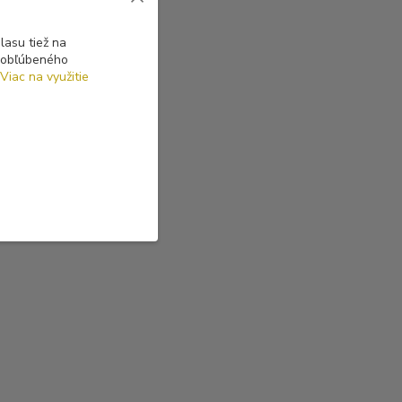
asu tiež na
o obľúbeného
Viac na využitie