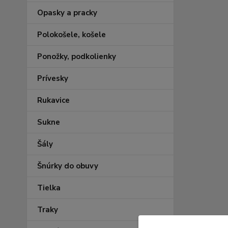
Opasky a pracky
Polokošele, košele
Ponožky, podkolienky
Prívesky
Rukavice
Sukne
Šály
Šnúrky do obuvy
Tielka
Traky