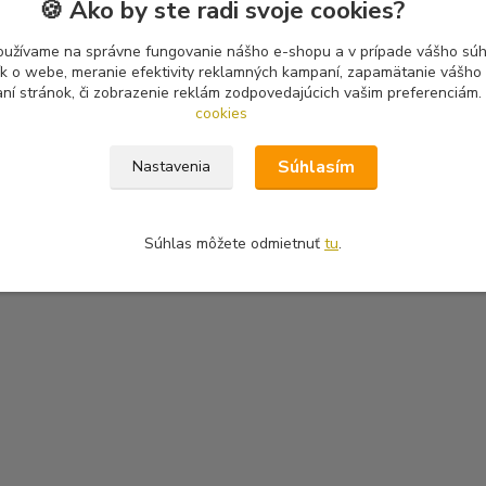
🍪 Ako by ste radi svoje cookies?
oužívame na správne fungovanie nášho e-shopu a v prípade vášho súhl
tík o webe, meranie efektivity reklamných kampaní, zapamätanie vášh
aní stránok, či zobrazenie reklám zodpovedajúcich vašim preferenciám.
cookies
Súhlasím
Nastavenia
Súhlas môžete odmietnuť
tu
.