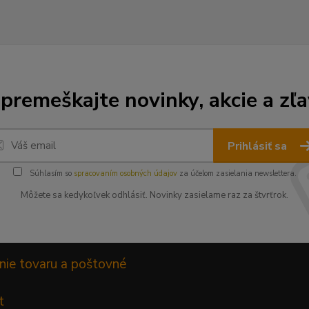
premeškajte novinky, akcie a zľa
Prihlásiť sa
Súhlasím so
spracovaním osobných údajov
za účelom zasielania newslettera.
Môžete sa kedykoľvek odhlásiť. Novinky zasielame raz za štvrťrok.
nie tovaru a poštovné
t