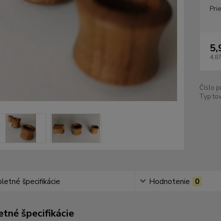
Pri
5,
4,87
Číslo p
Typ tov
etné špecifikácie
Hodnotenie
0
tné špecifikácie