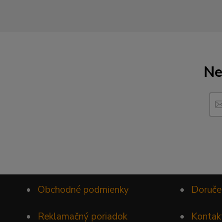
Ne
•
Obchodné podmienky
•
Doruče
•
Reklamačný poriadok
•
Kontak