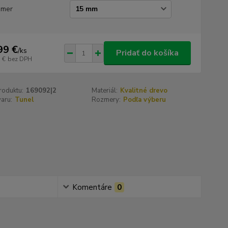
emer
99 €
/
ks
Pridať do košíka
 €
bez DPH
roduktu:
169092|2
Materiál:
Kvalitné drevo
aru:
Tunel
Rozmery:
Podľa výberu
Komentáre
0