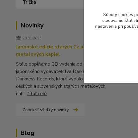
Tričká
Súbory cookies p
sledovanie štatis
Novinky
nastavenia pri použív
20.01.2025
Japonské edície starých Cz a Sk
metalových kapiel
Stále dopĺňame CD vydania od
japonského vydavateľstva Darker Than
Darkness Records, ktoré vydalo množstvo
českých a slovenských starých metalových
nah...
čítať celé
Zobraziť všetky novinky
Blog