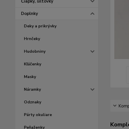
Čiapky, šiltovky
Doplnky
Deky a prikrývky
Hrnčeky
Hudobniny
Kľúčenky
Masky
Náramky
Odznaky
Kompl
Párty okuliare
Komple
Peňaženky