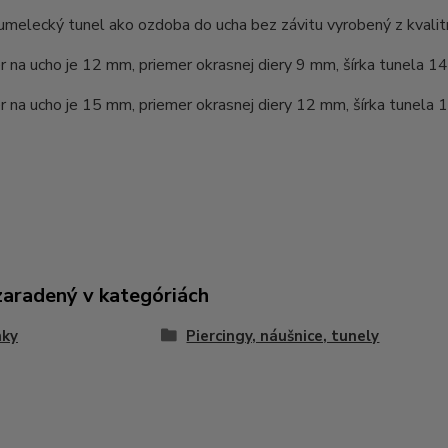
melecký tunel ako ozdoba do ucha bez závitu vyrobený z kvalitn
r na ucho je 12 mm, priemer okrasnej diery 9 mm, šírka tunela 1
r na ucho je 15 mm, priemer okrasnej diery 12 mm, šírka tunela 
zaradený v kategóriách
nky
Piercingy, náušnice, tunely